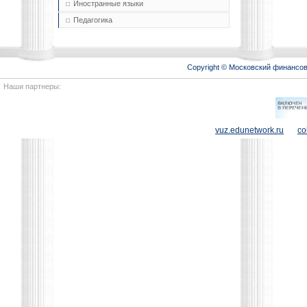
Иностранные языки
Педагогика
Copyright © Московский финансо
Наши партнеры:
vuz.edunetwork.ru
co