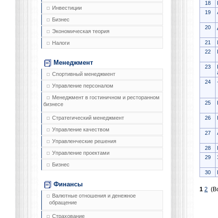
18
Инвестиции
19
Бизнес
20
Экономическая теория
21
Налоги
22
Менеджмент
23
Спортивный менеджмент
24
Управление персоналом
Менеджмент в гостиничном и ресторанном
25
бизнесе
26
Стратегический менеджмент
Управление качеством
27
Управленческие решения
28
Управление проектами
29
Бизнес
30
Финансы
1
2
(Вс
Валютные отношения и денежное
обращение
Страхование