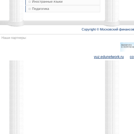
Иностранные языки
Педагогика
Copyright © Московский финансо
Наши партнеры:
vuz.edunetwork.ru
co