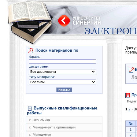
Досту
Поиск материалов по
препо
фразе:
дисциплине:
типу материала:
Ло
Пр
Педаг
Выпускные квалификационные
1
2
(Вс
работы
Экономика
№
Менеджмент в организации
1
Менеджмент
2