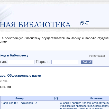
п в электронную библиотеку осуществляется по логину и паролю студен
ргия»
Вход в библиотеку
Регистрация
гин:
Пароль:
аво. Общественные науки
огика
его: 40)
Автор
Название
Савинков В.И., Ключарев Г.А.
Анализ и прогноз численности студент
учреждений профессионального образов
Рыбаковского
(Научные издания)