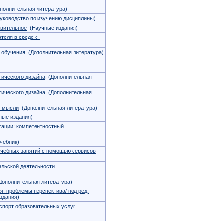
полнительная литература)
уководство по изучению дисциплины)
твительное
(Научные издания)
теля в среде e-
 обучения
(Дополнительная литература)
гического дизайна
(Дополнительная
гического дизайна
(Дополнительная
й мысли
(Дополнительная литература)
ые издания)
стации: компетентностный
чебник)
учебных занятий с помощью сервисов
ельской деятельности
ополнительная литература)
я: проблемы перспектива/ под ред.
здания)
кспорт образовательных услуг