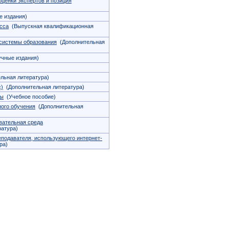
оценки экспертов и позиция
 издания)
сса
(Выпускная квалификационная
 системы образования
(Дополнительная
чные издания)
льная литература)
с)
(Дополнительная литература)
лы
(Учебное пособие)
ного обучения
(Дополнительная
вательная среда
атура)
еподавателя, использующего интернет-
ра)