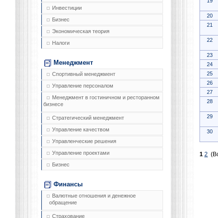
19
Инвестиции
20
Бизнес
21
Экономическая теория
22
Налоги
23
Менеджмент
24
25
Спортивный менеджмент
26
Управление персоналом
27
Менеджмент в гостиничном и ресторанном
28
бизнесе
29
Стратегический менеджмент
Управление качеством
30
Управленческие решения
Управление проектами
1
2
(Вс
Бизнес
Финансы
Валютные отношения и денежное
обращение
Страхование