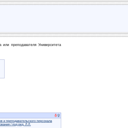
та или преподавателя Университета
ов и преподавательского персонала
ания / под ред. Л.Л.