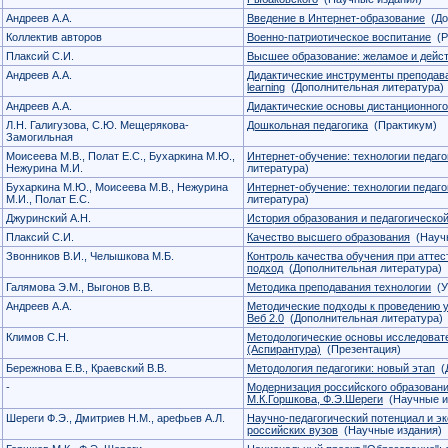
Андреев А.А.
Введение в Интернет-образование
(До
Коллектив авторов
Военно-патриотическое воспитание
(Р
Плаксий С.И.
Высшее образование: желамое и дейс
Андреев А.А.
Дидактические инструменты преподава
learning
(Дополнительная литература)
Андреев А.А.
Дидактические основы дистанционного
Л.Н. Галигузова, С.Ю. Мещерякова-
Дошкольная педагогика
(Практикум)
Замогильная
Моисеева М.В., Полат Е.С., Бухаркина М.Ю.,
Интернет-обучение: технологии педаго
Нежурина М.И.
литература)
Бухаркина М.Ю., Моисеева М.В., Нежурина
Интернет-обучение: технологии педаго
М.И., Полат Е.С.
литература)
Джуринский А.Н.
История образования и педагогическо
Плаксий С.И.
Качество высшего образования
(Научн
Звонников В.И., Челышкова М.Б.
Контроль качества обучения при атте
подход
(Дополнительная литература)
Галямова Э.М., Выгонов В.В.
Методика преподавания технологии
(У
Андреев А.А.
Методические подходы к проведению 
Веб 2.0
(Дополнительная литература)
Климов С.Н.
Методологические основы исследоват
(Аспирантура)
(Презентация)
Бережнова Е.В., Краевский В.В.
Методология педагогики: новый этап
(Д
-
Модернизация российского образовани
М.К.Горшкова, Ф.Э.Шереги
(Научные и
Шереги Ф.Э., Дмитриев Н.М., арефьев А.Л.
Научно-педагогический потенциал и э
российских вузов
(Научные издания)