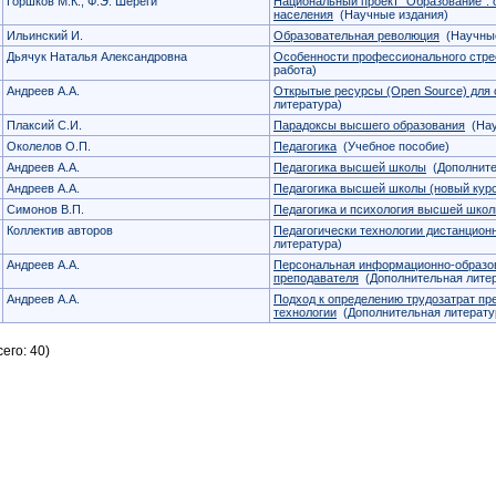
Горшков М.К., Ф.Э. Шереги
Национальный проект "Образование": 
населения
(Научные издания)
Ильинский И.
Образовательная революция
(Научные
Дьячук Наталья Александровна
Особенности профессионального стре
работа)
Андреев А.А.
Открытые ресурсы (Open Source) для
литература)
Плаксий С.И.
Парадоксы высшего образования
(Нау
Околелов О.П.
Педагогика
(Учебное пособие)
Андреев А.А.
Педагогика высшей школы
(Дополните
Андреев А.А.
Педагогика высшей школы (новый кур
Симонов В.П.
Педагогика и психология высшей шко
Коллектив авторов
Педагогически технологии дистанцион
литература)
Андреев А.А.
Персональная информационно-образо
преподавателя
(Дополнительная литер
Андреев А.А.
Подход к определению трудозатрат пр
технологии
(Дополнительная литерату
его: 40)