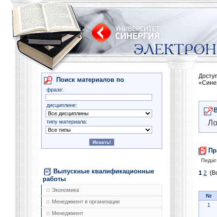
Досту
Поиск материалов по
«Сине
фразе:
дисциплине:
типу материала:
Ло
Пр
Педаг
Выпускные квалификационные
1
2
(Вс
работы
Экономика
№
Менеджмент в организации
1
Менеджмент