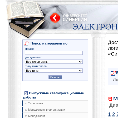
Дос
Поиск материалов по
лог
фразе:
«Си
дисциплине:
типу материала:
Ло
Выпускные квалификационные
М
работы
Экономика
Диз
Менеджмент в организации
1
2
Менеджмент