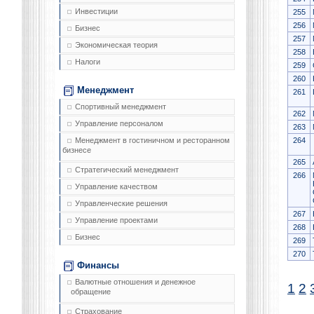
Инвестиции
255
256
Бизнес
257
Экономическая теория
258
Налоги
259
260
Менеджмент
261
Спортивный менеджмент
262
Управление персоналом
263
264
Менеджмент в гостиничном и ресторанном
бизнесе
265
Стратегический менеджмент
266
Управление качеством
Управленческие решения
267
Управление проектами
268
Бизнес
269
270
Финансы
Валютные отношения и денежное
1
2
обращение
Страхование