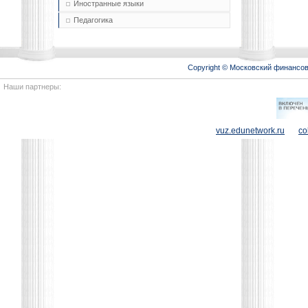
Иностранные языки
Педагогика
Copyright © Московский финансо
Наши партнеры:
vuz.edunetwork.ru
co