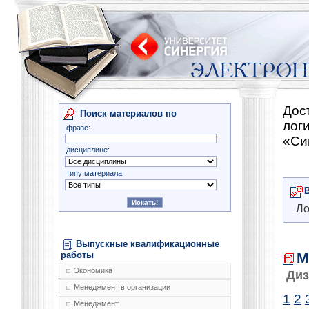
Дос
Поиск материалов по
лог
фразе:
«Си
дисциплине:
типу материала:
Ло
Выпускные квалификационные
М
работы
Экономика
Диз
Менеджмент в организации
1
2
Менеджмент