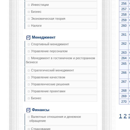
256
Инвестиции
257
Бизнес
258
Экономическая теория
259
260
Налоги
261
Менеджмент
262
Спортивный менеджмент
Управление персоналом
263
264
Менеджмент в гостиничном и ресторанном
бизнесе
265
Стратегический менеджмент
266
Управление качеством
267
Управленческие решения
268
Управление проектами
269
Бизнес
270
Финансы
1
2
Валютные отношения и денежное
обращение
Страхование