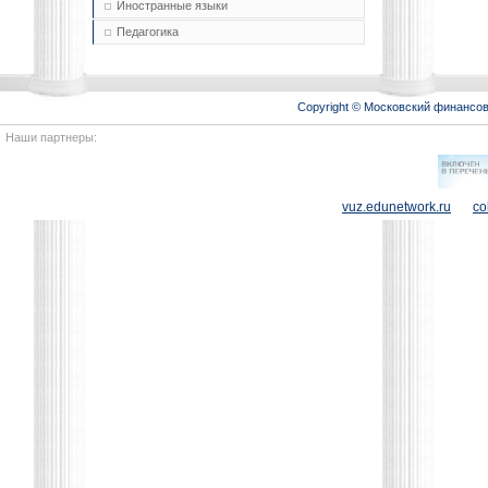
Иностранные языки
Педагогика
Copyright © Московский финансо
Наши партнеры:
vuz.edunetwork.ru
co