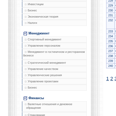
228
Инвестиции
229
230
Бизнес
231
Экономическая теория
232
Налоги
233
Менеджмент
234
Спортивный менеджмент
235
Управление персоналом
236
237
Менеджмент в гостиничном и ресторанном
бизнесе
238
239
Стратегический менеджмент
240
Управление качеством
Управленческие решения
1
2
Управление проектами
Бизнес
Финансы
Валютные отношения и денежное
обращение
Страхование