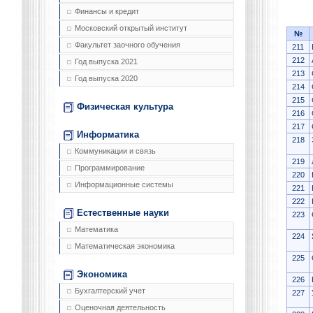
Финансы и кредит
Московский открытый институт
№
Факультет заочного обучения
211
212
Год выпуска 2021
213
Год выпуска 2020
214
215
Физическая культура
216
217
Информатика
218
Коммуникации и связь
219
Программирование
220
Информационные системы
221
222
Естественные науки
223
Математика
224
Математическая экономика
225
Экономика
226
Бухгалтерский учет
227
Оценочная деятельность