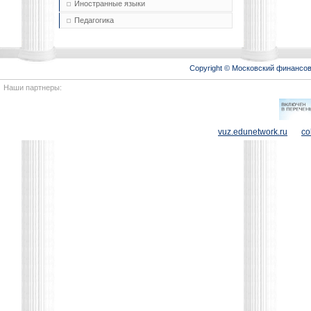
Иностранные языки
Педагогика
Copyright © Московский финансо
Наши партнеры:
vuz.edunetwork.ru
co