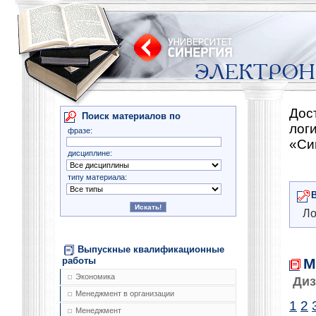
Дос
Поиск материалов по
лог
фразе:
«Си
дисциплине:
типу материала:
Ло
Выпускные квалификационные
М
работы
Экономика
Диз
Менеджмент в организации
1
2
Менеджмент