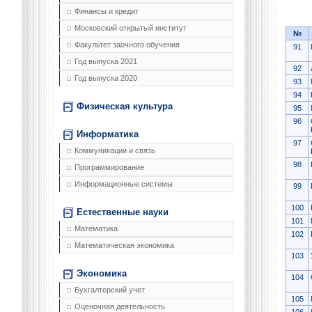
Финансы и кредит
Московский открытый институт
№
Факультет заочного обучения
91
Год выпуска 2021
92
Год выпуска 2020
93
94
Физическая культура
95
96
Информатика
97
Коммуникации и связь
98
Программирование
Информационные системы
99
100
Естественные науки
101
Математика
102
Математическая экономика
103
Экономика
104
Бухгалтерский учет
105
Оценочная деятельность