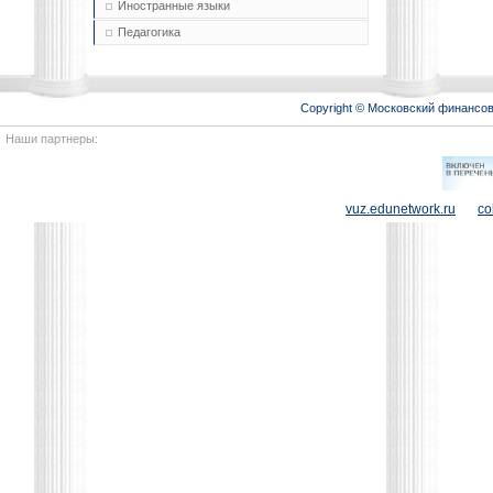
Иностранные языки
Педагогика
Copyright © Московский финансо
Наши партнеры:
vuz.edunetwork.ru
co