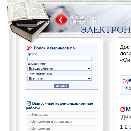
Дос
Поиск материалов по
лог
фразе:
«Си
дисциплине:
типу материала:
Ло
Выпускные квалификационные
М
работы
Экономика
Диз
Менеджмент в организации
1
2
Менеджмент