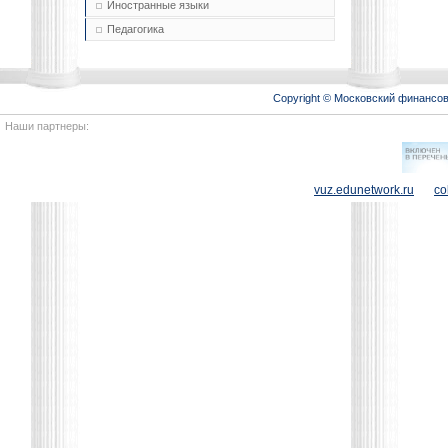
Иностранные языки
Педагогика
Copyright © Московский финансо
Наши партнеры:
vuz.edunetwork.ru
co