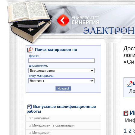
Дос
Поиск материалов по
лог
фразе:
«Си
дисциплине:
типу материала:
Ло
Выпускные квалификационные
И
работы
Экономика
Ин
Менеджмент в организации
1
2
Менеджмент