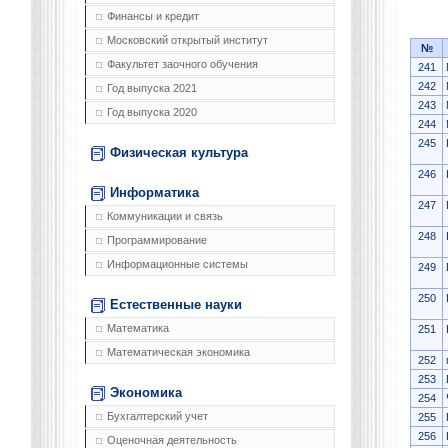
Финансы и кредит
Московский открытый институт
№
Факультет заочного обучения
241
242
Год выпуска 2021
243
Год выпуска 2020
244
245
Физическая культура
246
Информатика
247
Коммуникации и связь
248
Программирование
Информационные системы
249
250
Естественные науки
Математика
251
Математическая экономика
252
253
Экономика
254
Бухгалтерский учет
255
256
Оценочная деятельность