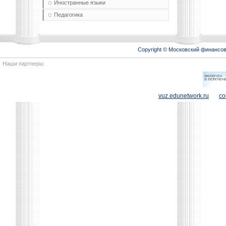
Иностранные языки
Педагогика
Copyright © Московский финансо
Наши партнеры:
vuz.edunetwork.ru
co