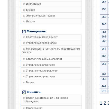
257
Инвестиции
258
Бизнес
Экономическая теория
259
Налоги
260
Менеджмент
261
262
Спортивный менеджмент
263
Управление персоналом
264
Менеджмент в гостиничном и ресторанном
бизнесе
265
Стратегический менеджмент
266
Управление качеством
Управленческие решения
267
Управление проектами
268
Бизнес
269
270
Финансы
Валютные отношения и денежное
обращение
1
2
Страхование