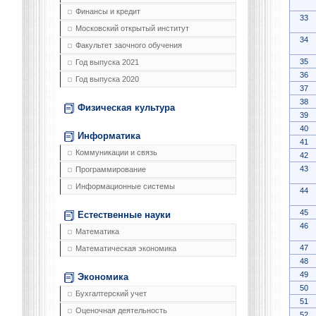
Финансы и кредит
33
Московский открытый институт
34
Факультет заочного обучения
35
Год выпуска 2021
36
Год выпуска 2020
37
38
Физическая культура
39
40
Информатика
41
Коммуникации и связь
42
43
Программирование
Информационные системы
44
45
Естественные науки
46
Математика
47
Математическая экономика
48
49
Экономика
50
Бухгалтерский учет
51
Оценочная деятельность
52