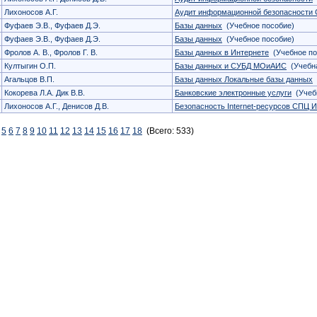
Лихоносов А.Г.
Аудит информационной безопасности
Фуфаев Э.В., Фуфаев Д.Э.
Базы данных
(Учебное пособие)
Фуфаев Э.В., Фуфаев Д.Э.
Базы данных
(Учебное пособие)
Фролов А. В., Фролов Г. В.
Базы данных в Интернете
(Учебное по
Култыгин О.П.
Базы данных и СУБД МОиАИС
(Учебна
Агальцов В.П.
Базы данных Локальные базы данных
Кокорева Л.А. Дик В.В.
Банковские электронные услуги
(Учебн
Лихоносов А.Г., Денисов Д.В.
Безопасность Internet-ресурсов СПЦ 
5
6
7
8
9
10
11
12
13
14
15
16
17
18
(Всего: 533)