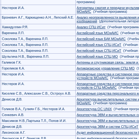
программа)
Нестеров И.А.
Алгоритмы сжатия и передачи мульт
МОиАИС
(Учебная программа)
Броневич А.Г., Каркищенко А.Н., Лепский А.Е.
Анализ неопределенности выделения 
изображений
(Дополнительная литера
Хамидуллин Р.Я.
Анализ СПЦ ИСит
(Учебная программ
Варенина Л.П.
Английский язык МОиАИС
(Учебная п
Соколова Т.А., Варенина Л.П.
Английский язык БАК МОиАИС
(Учебна
Соколова Т.А., Варенина Л.П.
Английский язык СПЦ ИСиТ
(Учебная 
Соколова Т.А., Варенина Л.П.
Английский язык СПЦ ИСиТ
(Учебная 
Шульгина Н.В., Варенина Л.П.
Английский язык СПЦ МО
(Учебная пр
Галимов Г.К.
Антенны и спутниковая связь: земля и
Гореликов К.А.
Антикризисное управление СПЦ МО
(У
Нестеров И.А.
Аппаратные средства и системное пр
устройств МОиАИС
(Учебная програм
Нестеров И.А.
Аппаратные средства и системное пр
устройств СПЦ МОиАИС
(Учебная пр
Киселев С.В., Алексахин С.В., Остроух А.В.
Аппаратные средства персонального 
Денисов Д.В.
Архитектура вычислительных систем 
МОиАИС
(Учебная программа)
Голиков В.А., Гулиян Г.Б., Нестеров И.А.
Архитектура ОС UNIX
(Учебная прогр
Сенкевич А.В.
Архитектура ЭВМ и вычислительных с
Максимов Н.В.,Партыка Т.Л., Попов И.И.
Архитектура ЭВМ и вычислительных с
Денисов Д.В.
Архитектура ЭВМ и систем СПЦ ИСиТ
Лихоносов А.Г.
Аудит информационной безопасности
Лихоносов А.Г. Денисов Д.В.
Аудит информационной безопасности
(