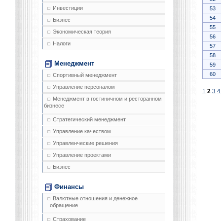
Инвестиции
53
54
Бизнес
55
Экономическая теория
56
Налоги
57
58
Менеджмент
59
60
Спортивный менеджмент
Управление персоналом
1
2
3
4
Менеджмент в гостиничном и ресторанном
бизнесе
Стратегический менеджмент
Управление качеством
Управленческие решения
Управление проектами
Бизнес
Финансы
Валютные отношения и денежное
обращение
Страхование