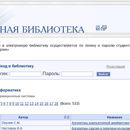
п в электронную библиотеку осуществляется по логину и паролю студен
ргия»
Вход в библиотеку
Регистрация
гин:
Пароль:
форматика
рмационные системы
5
6
7
8
9
10
11
12
13
14
15
16
17
18
(Всего: 533)
Автор
Название
Окулов С.М.
Алгоритмы компьютерной арифметики
Нестеров И.А.
Алгоритмы сжатия и передачи мульт