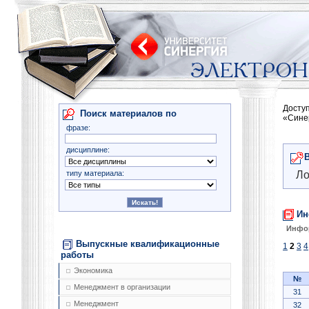
Досту
Поиск материалов по
«Сине
фразе:
дисциплине:
типу материала:
Ло
Ин
Инфо
Выпускные квалификационные
1
2
3
4
работы
Экономика
№
Менеджмент в организации
31
Менеджмент
32