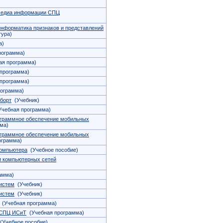
имедиа информации СПЦ
информатика признаков и представлений
тура)
а)
рограмма)
я программа)
программа)
программа)
ограмма)
 борт
(Учебник)
чебная программа)
ограммное обеспечение мобильных
ма)
ограммное обеспечение мобильных
ограмма)
компьютера
(Учебное пособие)
и компьютерных сетей
амма)
истем
(Учебник)
истем
(Учебник)
(Учебная программа)
 СПЦ ИСиТ
(Учебная программа)
Учебное пособие)