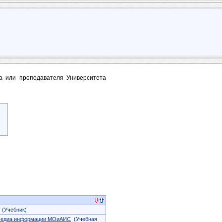
та или преподавателя Университета
(Учебник)
имедиа информации МОиАИС
(Учебная