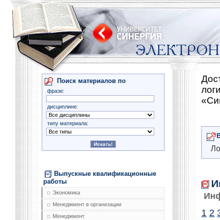
Дос
Поиск материалов по
лог
фразе:
«Си
дисциплине:
типу материала:
Ло
Выпускные квалификационные
И
работы
Экономика
Ин
Менеджмент в организации
1
2
Менеджмент