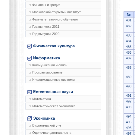
Финансы и кредит
Московский открытый институт
№
Факультет заочного обучения
481
482
Год выпуска 2021
Год выпуска 2020
483
484
Физическая культура
485
486
Информатика
487
Коммуникации и связь
488
Программирование
489
Информационные системы
490
Естественные науки
491
Математика
492
Математическая экономика
493
494
Экономика
495
Бухгалтерский учет
496
Оценочная деятельность
497