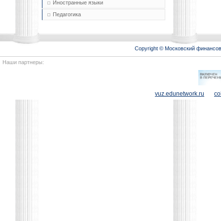
Иностранные языки
Педагогика
Copyright © Московский финансо
Наши партнеры:
vuz.edunetwork.ru
co