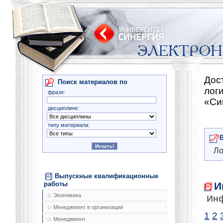
Дос
Поиск материалов по
лог
фразе:
«Си
дисциплине:
типу материала:
Ло
Выпускные квалификационные
И
работы
Экономика
Ин
Менеджмент в организации
1
2
Менеджмент