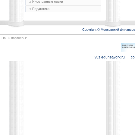
Иностранные языки
Педагогика
Copyright © Московский финансо
Наши партнеры:
vuz.edunetwork.ru
co