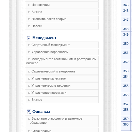
Инвестиции
345
346
Бизнес
Экономическая теория
347
Налоги
348
349
Менеджмент
350
Спортивный менеджмент
Управление персоналом
351
Менеджмент в гостиничном и ресторанном
352
бизнесе
353
Стратегический менеджмент
354
Управление качеством
Управленческие решения
355
Управление проектами
356
Бизнес
357
358
Финансы
Валютные отношения и денежное
359
обращение
360
Страхование