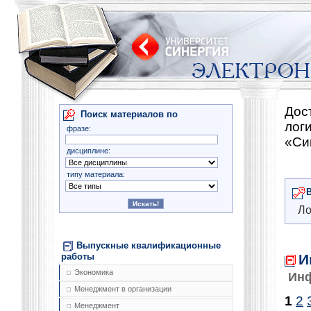
Дос
Поиск материалов по
лог
фразе:
«Си
дисциплине:
типу материала:
Ло
Выпускные квалификационные
И
работы
Экономика
Ин
Менеджмент в организации
1
2
Менеджмент