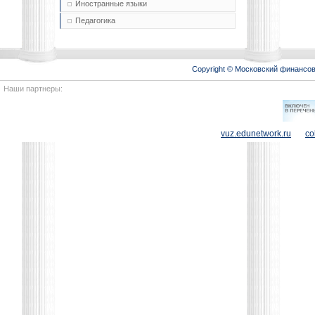
Иностранные языки
Педагогика
Copyright © Московский финансо
Наши партнеры:
vuz.edunetwork.ru
co