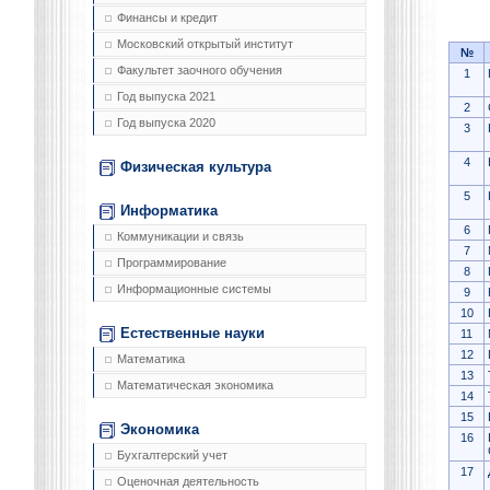
Финансы и кредит
Московский открытый институт
№
Факультет заочного обучения
1
Год выпуска 2021
2
Год выпуска 2020
3
4
Физическая культура
5
Информатика
6
Коммуникации и связь
7
Программирование
8
Информационные системы
9
10
Естественные науки
11
12
Математика
13
Математическая экономика
14
15
Экономика
16
Бухгалтерский учет
17
Оценочная деятельность