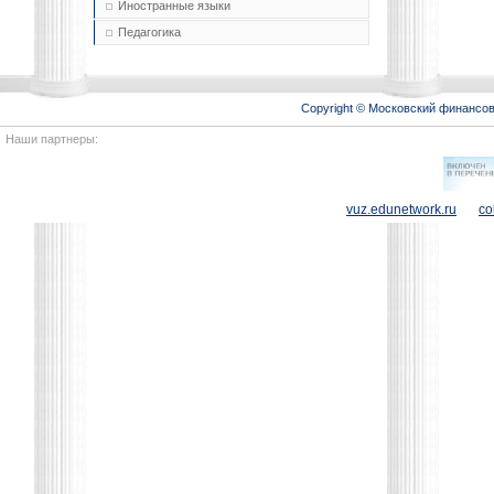
Иностранные языки
Педагогика
Copyright © Московский финансо
Наши партнеры:
vuz.edunetwork.ru
co