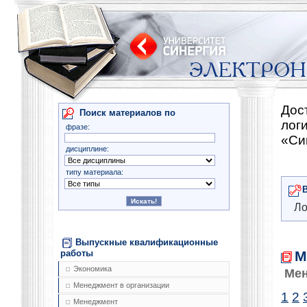
Дос
Поиск материалов по
лог
фразе:
«Си
дисциплине:
типу материала:
Ло
Выпускные квалификационные
М
работы
Экономика
Мен
Менеджмент в организации
1
2
Менеджмент