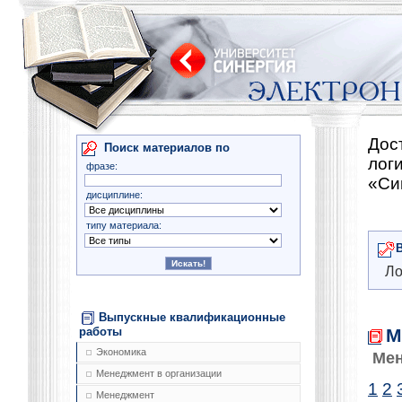
Дос
Поиск материалов по
лог
фразе:
«Си
дисциплине:
типу материала:
Ло
Выпускные квалификационные
М
работы
Экономика
Мен
Менеджмент в организации
1
2
Менеджмент