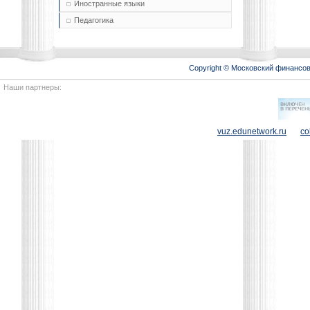
Иностранные языки
Педагогика
Copyright © Московский финансо
Наши партнеры:
vuz.edunetwork.ru
co