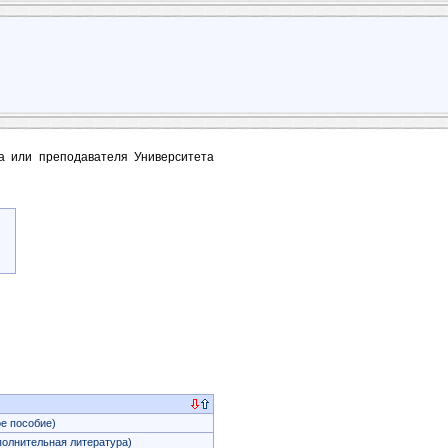
та или преподавателя Университета
е пособие)
олнительная литература)