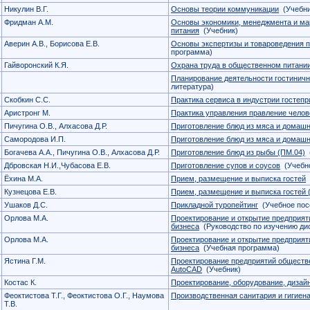
Никулин В.Г.
Основы теории коммуникации
(Учебни
Фридман А.М.
Основы экономики, менеджмента и ма
питания
(Учебник)
Аверин А.В., Борисова Е.В.
Основы экспертизы и товароведения 
программа)
Гайворонский К.Я.
Охрана труда в общественном питании
Планирование деятельности гостинич
литература)
Скобкин С.С.
Практика сервиса в индустрии гостеп
Аристронг М.
Практика управления правление чело
Пичугина О.В., Алхасова Д.Р.
Приготовление блюд из мяса и домашн
Самородова И.П.
Приготовление блюд из мяса и домашн
Богачева А.А., Пичугина О.В., Алхасова Д.Р.
Приготовление блюд из рыбы (ПМ.04)
(
Дбровская Н.И.,Чубасова Е.В.
Приготовление супов и соусов
(Учебно
Ёхина М.А.
Прием, размещение и выписка гостей
Кузнецова Е.В.
Прием, размещение и выписка гостей 
Ушаков Д.С.
Прикладной туропейтинг
(Учебное пос
Орлова М.А.
Проектирование и открытие предприяти
бизнеса
(Руководство по изучению ди
Орлова М.А.
Проектирование и открытие предприяти
бизнеса
(Учебная программа)
Ястина Г.М.
Проектирование предприятий обществ
AutoCAD
(Учебник)
Костас К.
Проектирование, оборудование, дизайн
Феоктистова Т.Г., Феоктистова О.Г., Наумова
Производственная санитария и гигиена
Т.В.