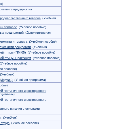
к)
ркетинга предприятия
продовольственных товаров
(Учебная
 и торговле
(Учебное пособие)
ных предприятий
(Дополнительная
риимства и туризма
(Учебное пособие)
веческими ресурсами
(Учебник)
ей птицы (ПМ.05)
(Учебное пособие)
ей птицы. Практикум
(Учебное пособие)
Учебное пособие)
е пособие)
(Учебник)
(Модуль)
(Учебная программа)
обие)
й гостиничного и ресторанного
сциплины)
й гостиничного и ресторанного
енного питания с основами
.
(Учебник)
 труда
(Учебное пособие)