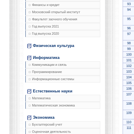
93
Финансы и кредит
94
Московский открытый институт
95
Факультет заочного обучения
Год выпуска 2021
96
Год выпуска 2020
97
98
Физическая культура
99
100
Информатика
101
Коммуникации и связь
102
103
Программирование
104
Информационные системы
105
106
Естественные науки
107
Математика
108
Математическая экономика
109
Экономика
110
Бухгалтерский учет
111
Оценочная деятельность