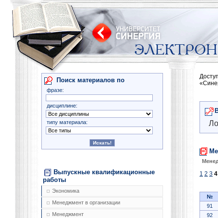
Досту
Поиск материалов по
«Сине
фразе:
дисциплине:
типу материала:
Ло
Ме
Менед
Выпускные квалификационные
1
2
3
4
работы
Экономика
№
Менеджмент в организации
91
Менеджмент
92