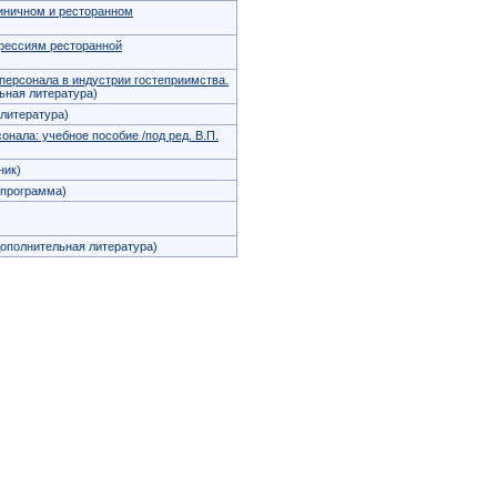
иничном и ресторанном
фессиям ресторанной
персонала в индустрии гостеприимства.
ная литература)
литература)
онала: учебное пособие /под ред. В.П.
ник)
программа)
ополнительная литература)