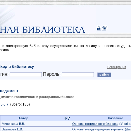
п в электронную библиотеку осуществляется по логину и паролю студен
ргия»
Вход в библиотеку
Регистрация
гин:
Пароль:
неджмент
жмент в гостиничном и ресторанном бизнесе
5
6
7
(Всего: 186)
Автор
Название
Миненкова В.В.
Основы гостинечного бизнеса
(Учебно
Вавилова Е.В.
Основы международного туризма
(Доп