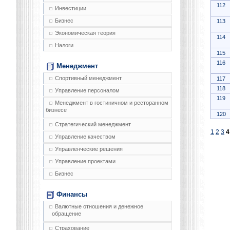
112
Инвестиции
Бизнес
113
Экономическая теория
114
Налоги
115
116
Менеджмент
Спортивный менеджмент
117
118
Управление персоналом
119
Менеджмент в гостиничном и ресторанном
бизнесе
120
Стратегический менеджмент
1
2
3
4
Управление качеством
Управленческие решения
Управление проектами
Бизнес
Финансы
Валютные отношения и денежное
обращение
Страхование