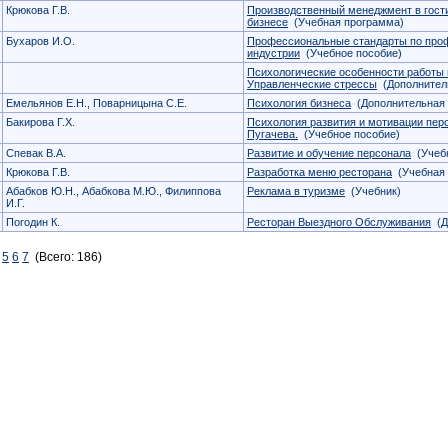
Крюкова Г.В.
Производственный менеджмент в гост
бизнесе
(Учебная программа)
Бухаров И.О.
Профессиональные стандарты по про
индустрии
(Учебное пособие)
Психологические особенности работы 
Управленческие стрессы
(Дополнитель
Емельянов Е.Н., Поварницына С.Е.
Психология бизнеса
(Дополнительная 
Бакирова Г.Х.
Психология развития и мотивации перс
Пугачева.
(Учебное пособие)
Спевак В.А.
Развитие и обучение персонала
(Учеб
Крюкова Г.В.
Разработка меню ресторана
(Учебная 
Абабков Ю.Н., Абабкова М.Ю., Филиппова
Реклама в туризме
(Учебник)
И.Г.
Погодин К.
Ресторан Выездного Обслуживания
(Д
5
6
7
(Всего: 186)