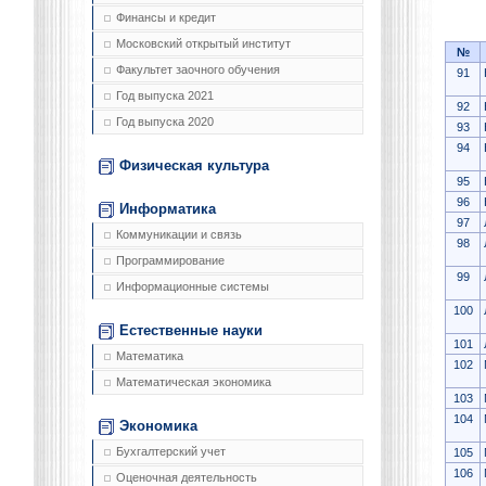
Финансы и кредит
Московский открытый институт
№
Факультет заочного обучения
91
Год выпуска 2021
92
Год выпуска 2020
93
94
Физическая культура
95
96
Информатика
97
Коммуникации и связь
98
Программирование
99
Информационные системы
100
Естественные науки
101
Математика
102
Математическая экономика
103
104
Экономика
Бухгалтерский учет
105
106
Оценочная деятельность