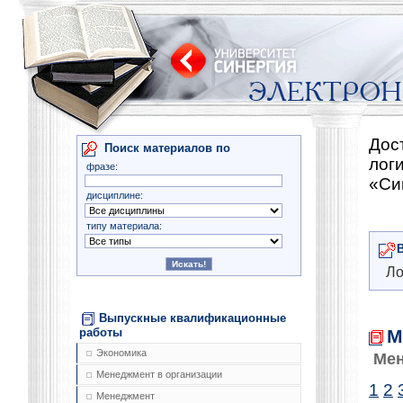
Дос
Поиск материалов по
лог
фразе:
«Си
дисциплине:
типу материала:
Ло
Выпускные квалификационные
М
работы
Экономика
Мен
Менеджмент в организации
1
2
Менеджмент