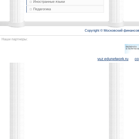
Иностранные языки
Педагогика
Copyright © Московский финансо
Наши партнеры:
vuz.edunetwork.ru
co