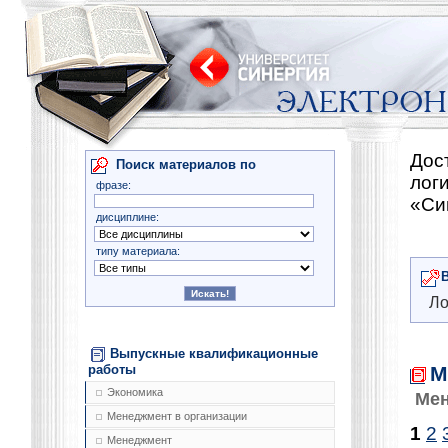
Дос
Поиск материалов по
лог
фразе:
«Си
дисциплине:
типу материала:
Ло
Выпускные квалификационные
М
работы
Экономика
Мен
Менеджмент в организации
1
2
Менеджмент