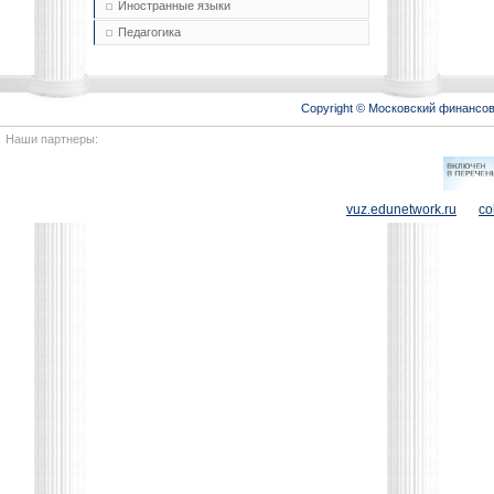
Иностранные языки
Педагогика
Copyright © Московский финансо
Наши партнеры:
vuz.edunetwork.ru
co