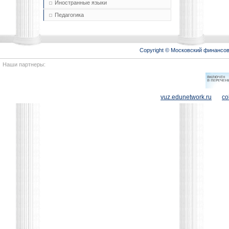
Иностранные языки
Педагогика
Copyright © Московский финансо
Наши партнеры:
vuz.edunetwork.ru
co