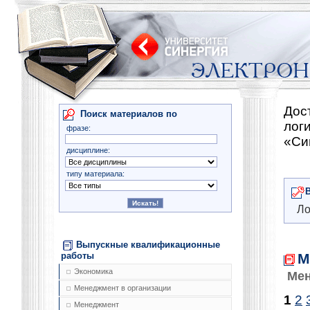
Дос
Поиск материалов по
лог
фразе:
«Си
дисциплине:
типу материала:
Ло
Выпускные квалификационные
М
работы
Экономика
Мен
Менеджмент в организации
1
2
Менеджмент