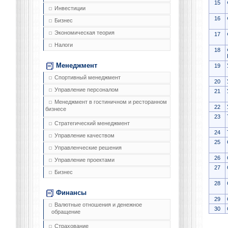
15
Инвестиции
16
Бизнес
Экономическая теория
17
Налоги
18
Менеджмент
19
Спортивный менеджмент
20
Управление персоналом
21
Менеджмент в гостиничном и ресторанном
22
бизнесе
23
Стратегический менеджмент
24
Управление качеством
25
Управленческие решения
26
Управление проектами
27
Бизнес
28
Финансы
29
Валютные отношения и денежное
30
обращение
Страхование