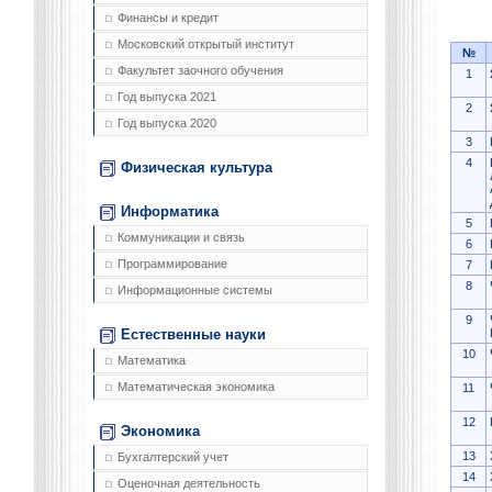
Финансы и кредит
Московский открытый институт
№
Факультет заочного обучения
1
Год выпуска 2021
2
Год выпуска 2020
3
4
Физическая культура
Информатика
5
Коммуникации и связь
6
Программирование
7
8
Информационные системы
9
Естественные науки
10
Математика
Математическая экономика
11
12
Экономика
13
Бухгалтерский учет
14
Оценочная деятельность