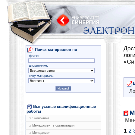
Дос
Поиск материалов по
лог
фразе:
«Си
дисциплине:
типу материала:
Ло
Выпускные квалификационные
М
работы
Экономика
Мен
Менеджмент в организации
1
2
Менеджмент