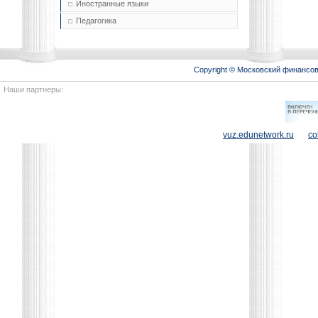
Иностранные языки
Педагогика
Copyright © Московский финансо
Наши партнеры:
vuz.edunetwork.ru
co