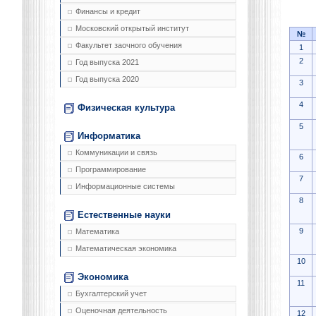
Финансы и кредит
Московский открытый институт
№
Факультет заочного обучения
1
2
Год выпуска 2021
Год выпуска 2020
3
4
Физическая культура
5
Информатика
Коммуникации и связь
6
Программирование
7
Информационные системы
8
Естественные науки
9
Математика
Математическая экономика
10
Экономика
11
Бухгалтерский учет
Оценочная деятельность
12