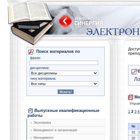
Досту
Поиск материалов по
препо
фразе:
дисциплине:
типу материала:
Ло
Ме
Управ
Выпускные квалификационные
1
2
3
4
работы
Экономика
№
Менеджмент в организации
31
Менеджмент
32