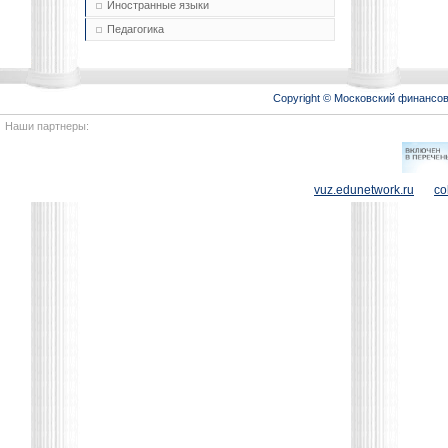
Иностранные языки
Педагогика
Copyright © Московский финансо
Наши партнеры:
vuz.edunetwork.ru
co