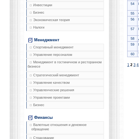
54
Инвестиции
Бизнес
55
56
Экономическая теория
Налоги
57
58
Менеджмент
59
Спортивный менеджмент
60
Управление персоналом
Менеджмент в гостиничном и ресторанном
1
2
3
4
бизнесе
Стратегический менеджмент
Управление качеством
Управленческие решения
Управление проектами
Бизнес
Финансы
Валютные отношения и денежное
обращение
Страхование