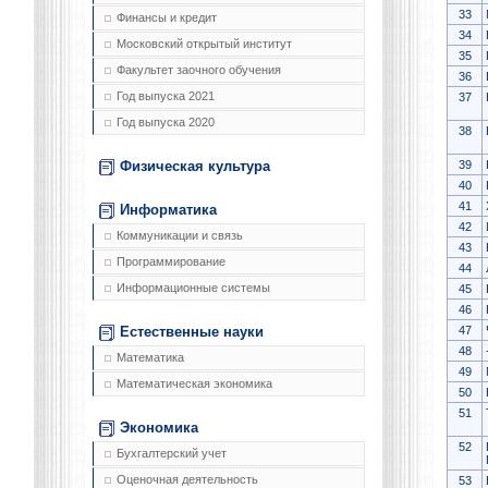
33
Финансы и кредит
34
Московский открытый институт
35
Факультет заочного обучения
36
Год выпуска 2021
37
Год выпуска 2020
38
39
Физическая культура
40
41
Информатика
42
Коммуникации и связь
43
Программирование
44
Информационные системы
45
46
47
Естественные науки
48
Математика
49
Математическая экономика
50
51
Экономика
52
Бухгалтерский учет
Оценочная деятельность
53