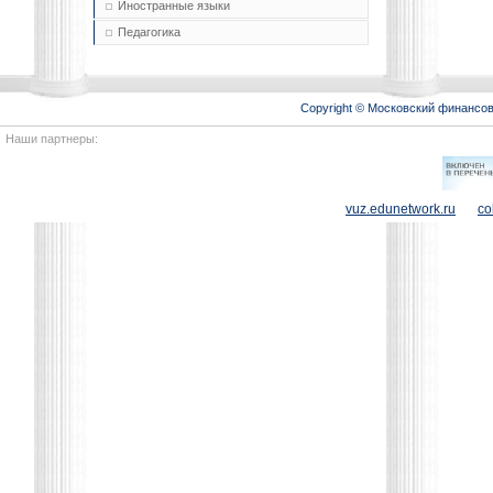
Иностранные языки
Педагогика
Copyright © Московский финансо
Наши партнеры:
vuz.edunetwork.ru
co