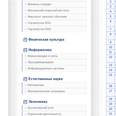
2
Финансы и кредит
3
Московский открытый институт
4
5
Факультет заочного обучения
6
Год выпуска 2021
Год выпуска 2020
7
8
Физическая культура
9
10
Информатика
11
Коммуникации и связь
12
Программирование
13
Информационные системы
14
15
Естественные науки
Математика
16
17
Математическая экономика
18
Экономика
19
Бухгалтерский учет
20
21
Оценочная деятельность