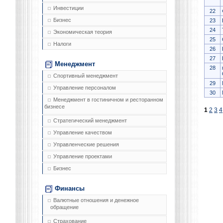
Инвестиции
22
Бизнес
23
24
Экономическая теория
25
Налоги
26
27
Менеджмент
28
Спортивный менеджмент
29
Управление персоналом
30
Менеджмент в гостиничном и ресторанном
бизнесе
1
2
3
4
Стратегический менеджмент
Управление качеством
Управленческие решения
Управление проектами
Бизнес
Финансы
Валютные отношения и денежное
обращение
Страхование