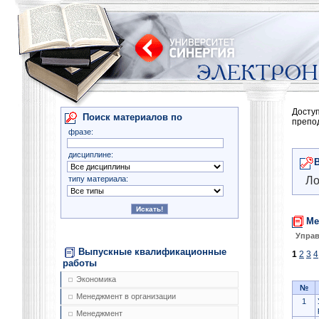
Досту
Поиск материалов по
препо
фразе:
дисциплине:
типу материала:
Ло
Ме
Управ
Выпускные квалификационные
1
2
3
4
работы
Экономика
№
Менеджмент в организации
1
Менеджмент