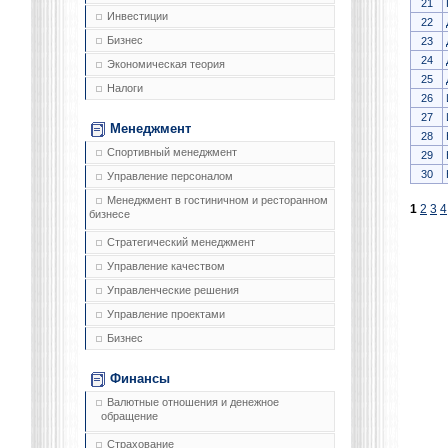
21
Инвестиции
22
Бизнес
23
24
Экономическая теория
25
Налоги
26
27
Менеджмент
28
Спортивный менеджмент
29
30
Управление персоналом
Менеджмент в гостиничном и ресторанном
1
2
3
4
бизнесе
Стратегический менеджмент
Управление качеством
Управленческие решения
Управление проектами
Бизнес
Финансы
Валютные отношения и денежное
обращение
Страхование