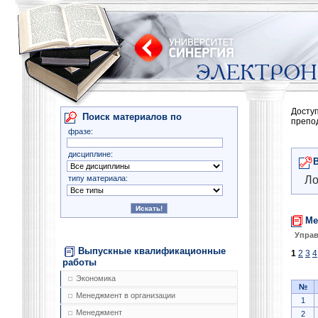
Досту
Поиск материалов по
препо
фразе:
дисциплине:
типу материала:
Ло
Ме
Управ
Выпускные квалификационные
1
2
3
4
работы
Экономика
№
Менеджмент в организации
1
Менеджмент
2