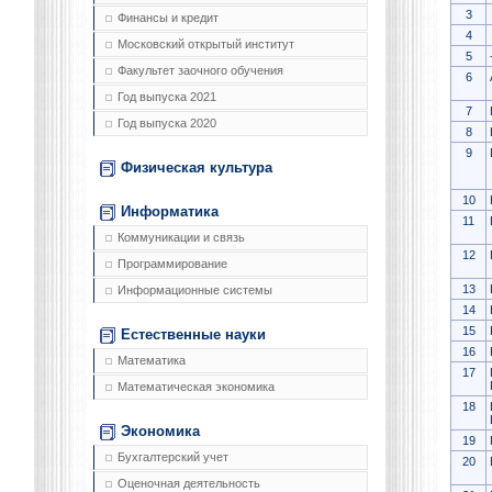
3
Финансы и кредит
4
Московский открытый институт
5
Факультет заочного обучения
6
Год выпуска 2021
7
Год выпуска 2020
8
9
Физическая культура
10
Информатика
11
Коммуникации и связь
12
Программирование
13
Информационные системы
14
15
Естественные науки
16
Математика
17
Математическая экономика
18
Экономика
19
Бухгалтерский учет
20
Оценочная деятельность