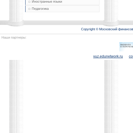
Иностранные языки
Педагогика
Copyright © Московский финансо
Наши партнеры:
vuz.edunetwork.ru
co