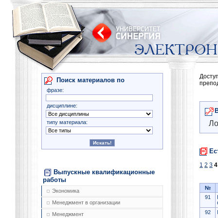
Досту
Поиск материалов по
препо
фразе:
дисциплине:
типу материала:
Ло
Ес
1
2
3
4
Выпускные квалификационные
работы
№
Экономика
91
Менеджмент в организации
92
Менеджмент