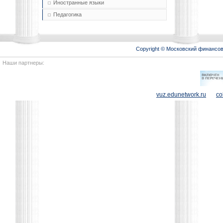
Иностранные языки
Педагогика
Copyright © Московский финансо
Наши партнеры:
vuz.edunetwork.ru
co