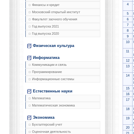
4
Финансы и кредит
Московский открытый институт
5
6
Факультет заочного обучения
7
Год выпуска 2021
8
Год выпуска 2020
9
10
Физическая культура
11
Информатика
12
Коммуникации и связь
13
Программирование
14
Информационные системы
15
Естественные науки
16
Математика
17
Математическая экономика
18
Экономика
19
Бухгалтерский учет
20
Оценочная деятельность
21