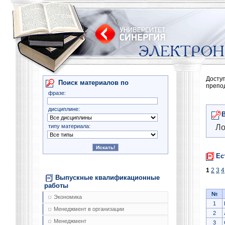
Досту
Поиск материалов по
препо
фразе:
дисциплине:
типу материала:
Ло
Ес
1
2
3
4
Выпускные квалификационные
работы
№
Экономика
1
Менеджмент в организации
2
Менеджмент
3