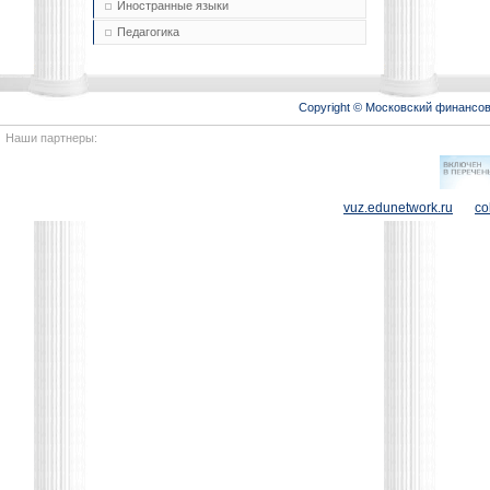
Иностранные языки
Педагогика
Copyright © Московский финансо
Наши партнеры:
vuz.edunetwork.ru
co