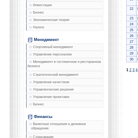
Инвестиции
22
Бизнес
23
Экономическая теория
24
Налоги
25
26
Менеджмент
27
Спортивный менеджмент
28
29
Управление персоналом
30
Менеджмент в гостиничном и ресторанном
бизнесе
1
2
3
4
Стратегический менеджмент
Управление качеством
Управленческие решения
Управление проектами
Бизнес
Финансы
Валютные отношения и денежное
обращение
Страхование