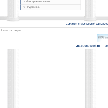
Иностранные языки
Педагогика
Copyright © Московский финансо
Наши партнеры:
vuz.edunetwork.ru
co