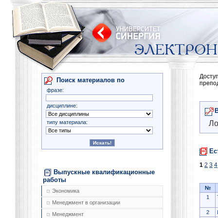
Досту
Поиск материалов по
препо
фразе:
дисциплине:
типу материала:
Ло
Ес
1
2
3
4
Выпускные квалификационные
работы
№
Экономика
1
Менеджмент в организации
2
Менеджмент