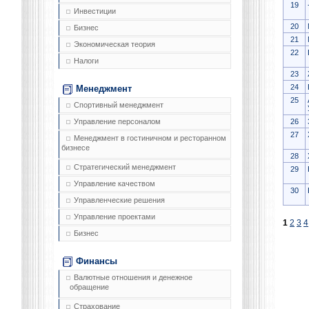
19
Инвестиции
20
Бизнес
21
Экономическая теория
22
Налоги
23
24
Менеджмент
25
Спортивный менеджмент
26
Управление персоналом
27
Менеджмент в гостиничном и ресторанном
бизнесе
28
Стратегический менеджмент
29
Управление качеством
30
Управленческие решения
Управление проектами
1
2
3
4
Бизнес
Финансы
Валютные отношения и денежное
обращение
Страхование