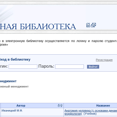
п в электронную библиотеку осуществляется по логину и паролю студен
ргия»
Вход в библиотеку
Регистрация
гин:
Пароль:
неджмент
тивный менеджмент
Автор
Название
Иваницкий М.Ф.
Анатомия человека (с основами динам
морфологии)
(Учебник)