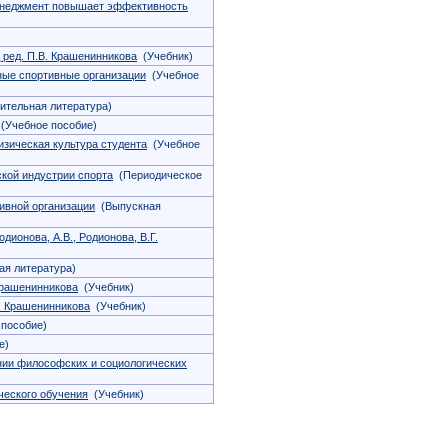
менеджмент повышает эффективность
 ред. П.В. Крашенинникова
(Учебник)
ые спортивные организации
(Учебное
ительная литература)
(Учебное пособие)
зическая культура студента
(Учебное
кой индустрии спорта
(Периодическое
ивной организации
(Выпускная
дионова, А.В., Родионова, В.Г.
я литература)
Крашенинникова
(Учебник)
. Крашенинникова
(Учебник)
пособие)
е)
ении философских и социологических
ческого обучения
(Учебник)