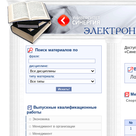
Досту
Поиск материалов по
«Сине
фразе:
дисциплине:
типу материала:
Ло
Ме
Спор
Выпускные квалификационные
работы
Экономика
№
Менеджмент в организации
1
Менеджмент