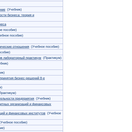
ание
(Учебник)
сти бизнеса: теория и
неса
е пособие)
ебное пособие)
ические отношения
(Учебное пособие)
собие)
ов лабораторный практикум
(Практикум)
бник)
ик)
принятия бизнес-решений 8-е
м)
рактикум)
тельности предприятия
(Учебник)
дитных организаций и финансовых
ций и финансовых институтов
(Учебное
Учебное пособие)
ие)