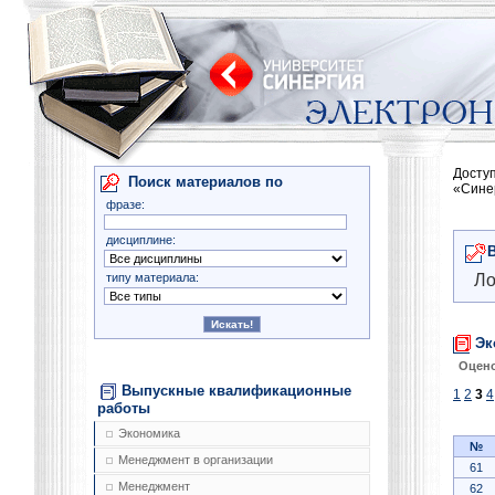
Досту
Поиск материалов по
«Сине
фразе:
дисциплине:
типу материала:
Ло
Эк
Оцено
Выпускные квалификационные
1
2
3
4
работы
Экономика
№
Менеджмент в организации
61
Менеджмент
62