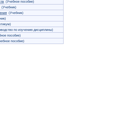
ств
(Учебное пособие)
(Учебник)
ения
(Учебник)
ник)
тикум)
водство по изучению дисциплины)
ное пособие)
ебное пособие)