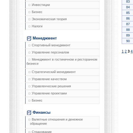
83
Инвестиции
84
Бизнес
85
86
Экономическая теория
87
Налоги
88
89
Менеджмент
90
Спортивный менеджмент
1
2
3
4
Управление персоналом
Менеджмент в гостиничном и ресторанном
бизнесе
Стратегический менеджмент
Управление качеством
Управленческие решения
Управление проектами
Бизнес
Финансы
Валютные отношения и денежное
обращение
Страхование