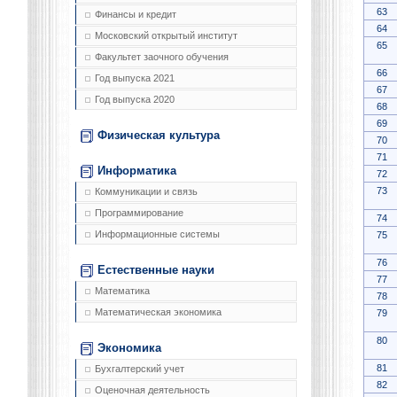
63
Финансы и кредит
64
Московский открытый институт
65
Факультет заочного обучения
66
Год выпуска 2021
67
Год выпуска 2020
68
69
Физическая культура
70
71
Информатика
72
73
Коммуникации и связь
Программирование
74
Информационные системы
75
76
Естественные науки
77
Математика
78
Математическая экономика
79
80
Экономика
81
Бухгалтерский учет
82
Оценочная деятельность