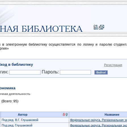
п в электронную библиотеку осуществляется по логину и паролю студен
ргия»
Вход в библиотеку
Регистрация
гин:
Пароль:
ономика
чная деятельность
(Всего: 95)
Автор
Название
Под ред. В.Г. Глушаковой
Федеральные округа. Региаональная э
Под ред. Глушаковой
Федеральные округа. Региональная эк