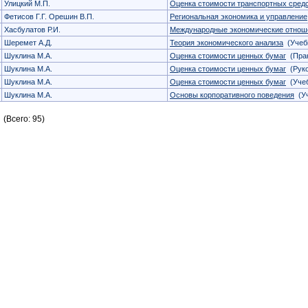
Улицкий М.П.
Оценка стоимости транспортных сред
Фетисов Г.Г. Орешин В.П.
Региональная экономика и управление
Хасбулатов Р.И.
Международные экономические отнош
Шеремет А.Д.
Теория экономического анализа
(Учеб
Шуклина М.А.
Оценка стоимости ценных бумаг
(Прак
Шуклина М.А.
Оценка стоимости ценных бумаг
(Руко
Шуклина М.А.
Оценка стоимости ценных бумаг
(Учеб
Шуклина М.А.
Основы корпоративного поведения
(Уч
(Всего: 95)