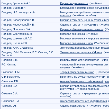
Под ред. Грязновой А.Г.
Оценка недвижимости
(Учебник)
Под ред. Зуева.В.Н.
Глобальное экономическое регулиров
Под ред. И.В. Косоруковой
Методические проблемы оценки стоимо
практика
(Учебное пособие)
Под ред. Косоруковой И.В.
Оценка стоимости ценных бумаг и биз
Под ред. Косоруковой И.В.
Оценка стоимости имущества
(Учебно
Под ред. Прорвича В.А.
Оценка урбанизированных земель
(Уч
Под ред. Смитиенко Б.М.
Мировая экономика
(Учебник)
Под ред. Шаховской Л.С.
Мировая экономика и мировые эконом
Под ред. Щенина Р.К.
Мировая экономика и мэо
(Учебное по
Под ред. Ю.И. Сидоренко
Экспертиза продовольственных товар
Под ред. Ю.М. Осипова, В.С. Сизова, Е.С.
Экономическая теория в XXI веке
(Уче
Зотовой
Поляков В.П.
Информатика для экономистов
(Учебн
Р.С. Хиггинс
Финансовый анализ: инструменты для 
издание
(Учебник)
Розанова Н. М.
Теория отраслевых рынков
(Практику
С.Р. Богомолец
Практикум по бухгалтерскому учёту
(П
Савицкая Г.В.
Анализ финансово-хозяйственной дея
Секачев С.А.
Оценка и управление стоимостью кре
институтов
(Учебное пособие)
Секачев С.А.
Оценка стоимости кредитных организа
пособие)
Семенова Е.А.
Экспертиза ипотечного кредитования
(
Тепман Л.Н.
Оценка недвижимости
(Учебное пособ