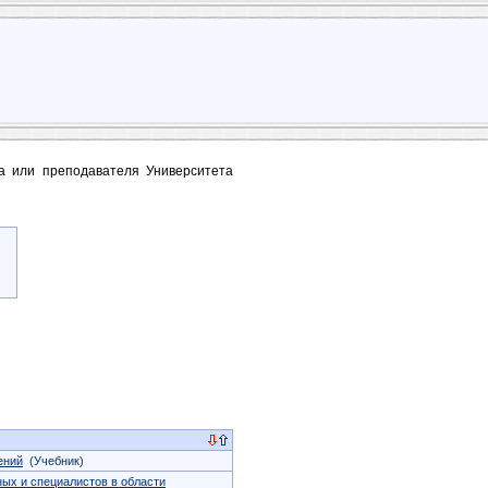
та или преподавателя Университета
ений
(Учебник)
ых и специалистов в области