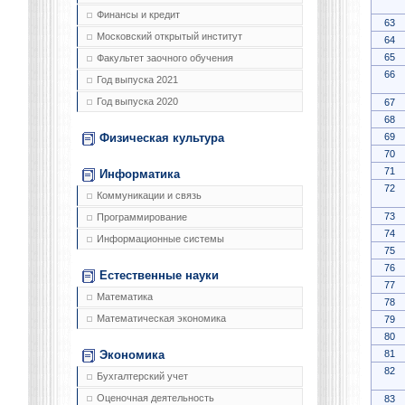
Финансы и кредит
63
Московский открытый институт
64
65
Факультет заочного обучения
66
Год выпуска 2021
Год выпуска 2020
67
68
69
Физическая культура
70
71
Информатика
72
Коммуникации и связь
73
Программирование
74
Информационные системы
75
76
Естественные науки
77
Математика
78
Математическая экономика
79
80
81
Экономика
82
Бухгалтерский учет
Оценочная деятельность
83