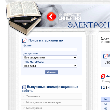
Досту
Поиск материалов по
«Сине
фразе:
дисциплине:
типу материала:
Ло
Ин
Комму
Выпускные квалификационные
1
2
3
4
работы
Экономика
№
Менеджмент в организации
61
Менеджмент
62