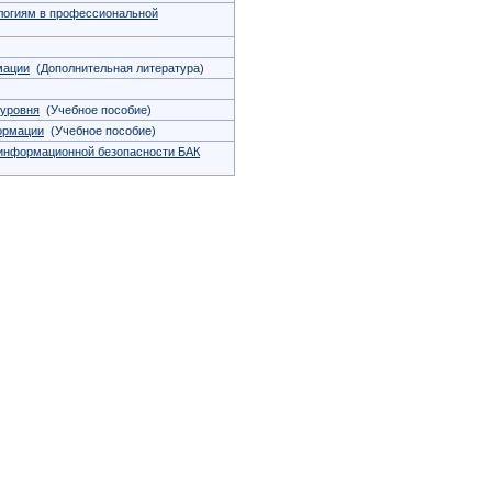
логиям в профессиональной
мации
(Дополнительная литература)
 уровня
(Учебное пособие)
ормации
(Учебное пособие)
информационной безопасности БАК