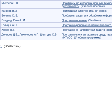
Михеева Е.В.
Практикум по информационным техно
деятельности
(Учебное пособие)
Каганов В.И.
Прикладная электроника
(Учебник)
Белима С. В.
Проблемы защиты и обработки инфор
Под ред. Пака Н.И.
Программирование
(Учебник)
Голицына О.Л.
Программирование на языке высокого
Хорев П.Б.
Программно - аппаратная защита инф
Денисов Д.В., Лихоносов А.Г., Шептура С.В.
Программные и аппаратные средства 
ИКТиСС
(Учебная программа)
5
(Всего: 147)