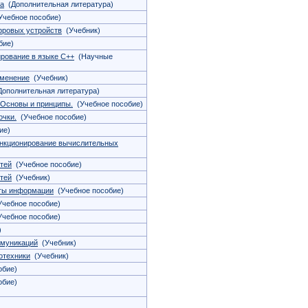
ва
(Дополнительная литература)
чебное пособие)
фровых устройств
(Учебник)
бие)
рование в языке С++
(Научные
именение
(Учебник)
ополнительная литература)
 Основы и принципы.
(Учебное пособие)
очки.
(Учебное пособие)
ие)
ункционирование вычислительных
тей
(Учебное пособие)
тей
(Учебник)
ты информации
(Учебное пособие)
чебное пособие)
чебное пособие)
)
ммуникаций
(Учебник)
отехники
(Учебник)
обие)
обие)