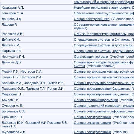
компьютерной интеграции производст
Кашкаров А.П.
Новейшие технологии в электронике
(У
Гончаров С. А.
Обеспечение помехоустойчивости ци
Данилов И.А.
Общая электротехника
(Учебное посо
Лафоре Р.
Объектно-ориентированное программи
издания)
Росляков А.В.
ОКС № 7: архитектура, протоколы, пр
Дейтел Х.М.
Операционные системы в 2-х томах
(Д
Дейтел Х.М.
Операционные системы в двух томах.
Партыка Т.Л.
Операционные системы, среды и обол
Чернухина Г.Н.
Организация торговли
(Учебное пособ
Денисов Д.В.
Основы архитектуры: устрйоство и ф
систем
(Учебное пособие)
Гулиян Г.Б., Нестеров И.А.
Основы организации компьютерных се
Гулиян Г.Б., Нестеров И.А.
Основы организации компьютерных се
Борисов М.А., Заводцев И.В., Чижов И.В.
Основы программно-аппаратной защи
Голицына О.Л., Партыка Т.Л., Попов И.И.
Основы проектирования баз данных
(У
Федорова Г.Н.
Основы проектирования баз данных
(У
Хохлов Г.И.
Основы теории информации
(Учебник
Суворов А. Б.
Основы технологий массовых телеко
Богомолов С.А.
Основы электроники и цифровой схем
Ярочкина Г.В.
Основы электротехники
(Учебное пос
Бабенков Ю.И. Озерский А.И Романов В.В.
Основы электротехники
(Учебное пос
Галка Г.А.
Журавлева Л.В.
Основы электротехники
(Учебник)