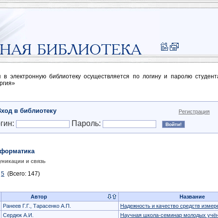
п в электронную библиотеку осуществляется по логину и паролю студен
ргия»
Вход в библиотеку
Регистрация
гин:
Пароль:
форматика
никации и связь
5
(Всего: 147)
Автор
Название
Ранеев Г.Г., Тарасенко А.П.
Надежность и качество средств измер
Сердюк А.И.
Научная школа-семинар молодых учён