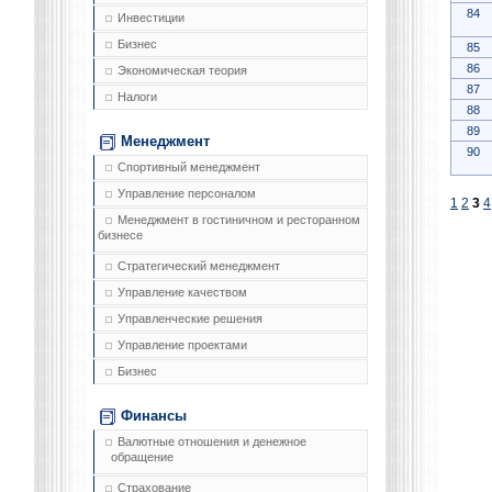
84
Инвестиции
Бизнес
85
86
Экономическая теория
87
Налоги
88
89
Менеджмент
90
Спортивный менеджмент
Управление персоналом
1
2
3
4
Менеджмент в гостиничном и ресторанном
бизнесе
Стратегический менеджмент
Управление качеством
Управленческие решения
Управление проектами
Бизнес
Финансы
Валютные отношения и денежное
обращение
Страхование