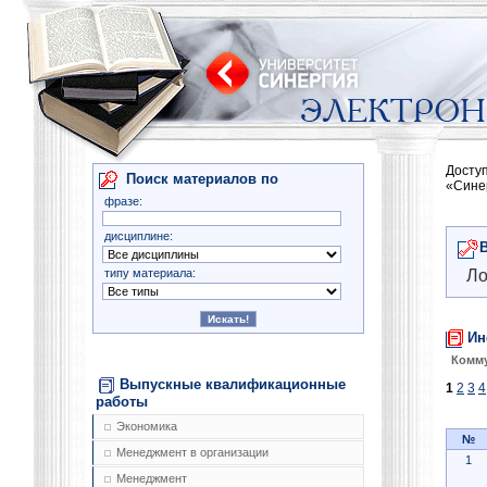
Досту
Поиск материалов по
«Сине
фразе:
дисциплине:
типу материала:
Ло
Ин
Комму
Выпускные квалификационные
1
2
3
4
работы
Экономика
№
Менеджмент в организации
1
Менеджмент