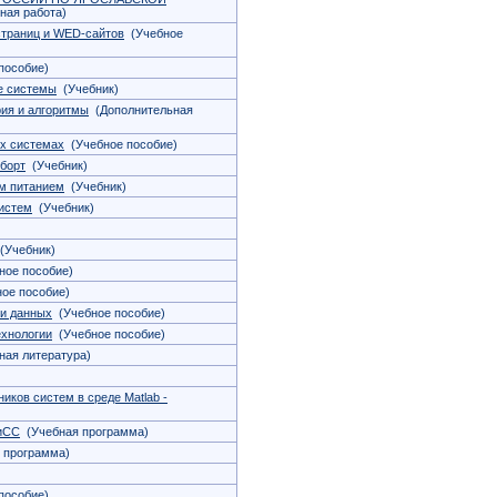
ная работа)
траниц и WED-сайтов
(Учебное
пособие)
е системы
(Учебник)
рия и алгоритмы
(Дополнительная
х системах
(Учебное пособие)
 борт
(Учебник)
м питанием
(Учебник)
истем
(Учебник)
(Учебник)
ое пособие)
ое пособие)
чи данных
(Учебное пособие)
хнологии
(Учебное пособие)
ая литература)
иков систем в среде Matlab -
иСС
(Учебная программа)
 программа)
пособие)