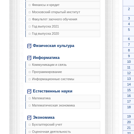
Финансы и кредит
2
Московский открытый институт
3
Факультет заочного обучения
4
Год выпуска 2021
5
Год выпуска 2020
6
7
Физическая культура
8
9
Информатика
10
Коммуникации и связь
11
Программирование
12
13
Информационные системы
14
15
Естественные науки
16
Математика
17
Математическая экономика
18
19
Экономика
20
Бухгалтерский учет
21
Оценочная деятельность
22