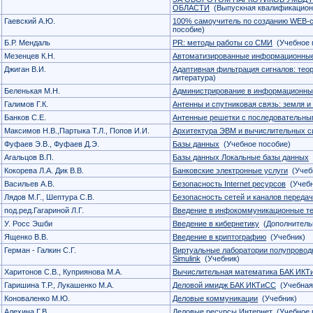
ОБЛАСТИ
(Выпускная квалификацион
Гаевский А.Ю.
100% самоучитель по созданию WEB-с
пособие)
Б.Р. Мендаль
PR: методы работы со СМИ
(Учебное 
Мезенцев К.Н.
Автоматизированные информационны
Джиган В.И.
Адаптивная фильтрация сигналов: тео
литература)
Беленькая М.Н.
Администрирование в информационны
Галимов Г.К.
Антенны и спутниковая связь: земля и
Банков С.Е.
Антенные решетки с последовательны
Максимов Н.В.,Партыка Т.Л., Попов И.И.
Архитектура ЭВМ и вычислительных с
Фуфаев Э.В., Фуфаев Д.Э.
Базы данных
(Учебное пособие)
Агальцов В.П.
Базы данных Локальные базы данных
Кокорева Л.А. Дик В.В.
Банковские электронные услуги
(Учебн
Васильев А.В.
Безопасность Internet ресурсов
(Учебн
Лядов М.Г., Шептура С.В.
Безопасность сетей и каналов переда
под.ред.Гагариной Л.Г.
Введение в инфокоммуникационные те
У. Росс Эшби
Введение в кибернетику
(Дополнительн
Ященко В.В.
Введение в криптографию
(Учебник)
Герман - Галкин C.Г.
Виртуальные лаборатории полупроводн
Simulink
(Учебник)
Харитонов С.В., Куприянова М.А.
Вычислительная математика БАК ИКТ
Гаришина Т.Р., Лукашенко М.А.
Деловой имидж БАК ИКТиСС
(Учебная
Коноваленко М.Ю.
Деловые коммуникации
(Учебник)
Алехина Г.В.
Деловые ресурсы Интернет
(Учебное 