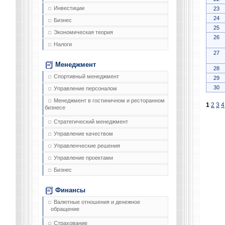
Инвестиции
23
24
Бизнес
25
Экономическая теория
26
Налоги
27
Менеджмент
28
Спортивный менеджмент
29
30
Управление персоналом
Менеджмент в гостиничном и ресторанном
1
2
3
4
бизнесе
Стратегический менеджмент
Управление качеством
Управленческие решения
Управление проектами
Бизнес
Финансы
Валютные отношения и денежное
обращение
Страхование