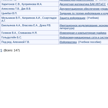
Харитонов С.В., Куприянова М.А.
Дискретная математика БАК ИКТиСС
(
Алексеева Т.В., Дик В.В.
Документационное обеспечение управ
Цымбал В.П.
Задацник по теории информации и ко
Мельников В.П., Ккприянов А.И., Схиртладзе
Защита информации
(Учебник)
А.Г.
Емельянов А.А., Власова Е.А., Дума Р.В.
Имитационное моделирование эконом
литература)
Голиков В.А., Спивакова Н.Я.
Инженерная и компьютерная графика
(
Гольдштейн Б.С.
Инфокоммуникационные сети и систе
Под ред. Алехиной Г.В.
Информатика
(Учебное пособие)
5
(Всего: 147)