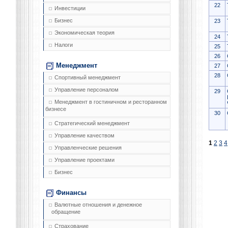
22
Инвестиции
Бизнес
23
Экономическая теория
24
Налоги
25
26
Менеджмент
27
28
Спортивный менеджмент
Управление персоналом
29
Менеджмент в гостиничном и ресторанном
бизнесе
30
Стратегический менеджмент
Управление качеством
1
2
3
4
Управленческие решения
Управление проектами
Бизнес
Финансы
Валютные отношения и денежное
обращение
Страхование