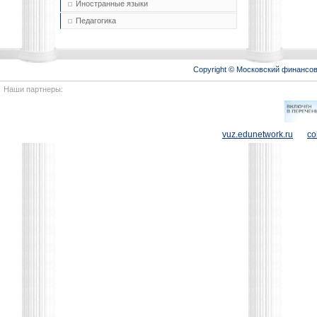
Иностранные языки
Педагогика
Copyright © Московский финансо
Наши партнеры:
vuz.edunetwork.ru
co