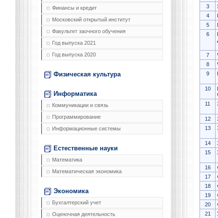
3
Финансы и кредит
4
Московский открытый институт
5
Факультет заочного обучения
6
Год выпуска 2021
Год выпуска 2020
7
8
9
Физическая культура
10
Информатика
11
Коммуникации и связь
Программирование
12
13
Информационные системы
14
Естественные науки
15
Математика
16
Математическая экономика
17
18
Экономика
19
Бухгалтерский учет
20
21
Оценочная деятельность