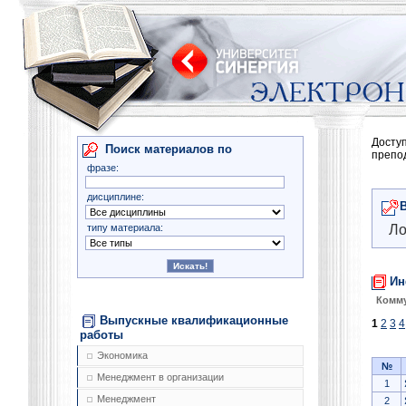
Досту
Поиск материалов по
препо
фразе:
дисциплине:
типу материала:
Ло
Ин
Комму
Выпускные квалификационные
1
2
3
4
работы
Экономика
№
Менеджмент в организации
1
Менеджмент
2