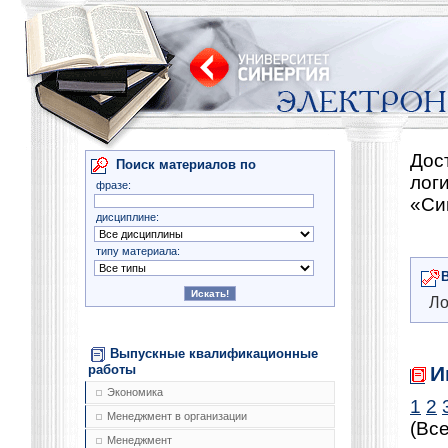
Дос
Поиск материалов по
лог
фразе:
«Си
дисциплине:
типу материала:
Ло
Выпускные квалификационные
И
работы
Экономика
1
2
Менеджмент в организации
(Все
Менеджмент