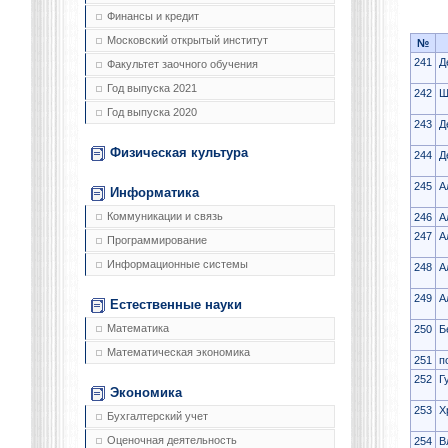
Финансы и кредит
Московский открытый институт
№
241
Д
Факультет заочного обучения
Год выпуска 2021
242
Ш
Год выпуска 2020
243
Д
Физическая культура
244
Д
245
А
Информатика
Коммуникации и связь
246
А
247
А
Программирование
Информационные системы
248
А
249
А
Естественные науки
Математика
250
Б
Математическая экономика
251
п
252
Г
Экономика
253
Х
Бухгалтерский учет
Оценочная деятельность
254
В