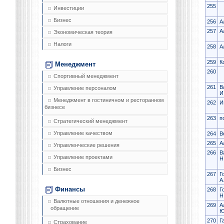
255
Инвестиции
Бизнес
256
А
257
А
Экономическая теория
Налоги
258
А
259
К
Менеджмент
260
Спортивный менеджмент
261
В
Управление персоналом
И
Менеджмент в гостиничном и ресторанном
262
И
бизнесе
263
п
Стратегический менеджмент
Управление качеством
264
В
265
А
Управленческие решения
266
В
Управление проектами
Н
Бизнес
267
Г
А
Финансы
268
Г
Н
Валютные отношения и денежное
269
А
обращение
Ю
270
Г
Страхование