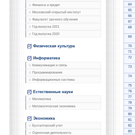
64
Финансы и кредит
65
Московский открытый институт
66
Факультет заочного обучения
67
Год выпуска 2021
68
Год выпуска 2020
69
Физическая культура
70
71
72
Информатика
Коммуникации и связь
73
Программирование
74
Информационные системы
75
76
Естественные науки
77
Математика
78
Математическая экономика
79
80
Экономика
81
82
Бухгалтерский учет
83
Оценочная деятельность