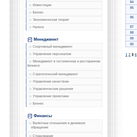
84
Инвестиции
85
Бизнес
86
Экономическая теория
87
Налоги
88
89
Менеджмент
90
Спортивный менеджмент
Управление персоналом
1
2
3
4
Менеджмент в гостиничном и ресторанном
бизнесе
Стратегический менеджмент
Управление качеством
Управленческие решения
Управление проектами
Бизнес
Финансы
Валютные отношения и денежное
обращение
Страхование