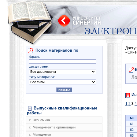
Досту
Поиск материалов по
«Сине
фразе:
дисциплине:
типу материала:
Ло
Ин
1
2
3
4
Выпускные квалификационные
работы
№
Экономика
61
Менеджмент в организации
62
Менеджмент
63