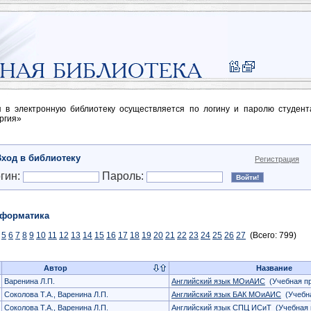
п в электронную библиотеку осуществляется по логину и паролю студен
ргия»
Вход в библиотеку
Регистрация
гин:
Пароль:
форматика
5
6
7
8
9
10
11
12
13
14
15
16
17
18
19
20
21
22
23
24
25
26
27
(Всего: 799)
Автор
Название
Варенина Л.П.
Английский язык МОиАИС
(Учебная п
Соколова Т.А., Варенина Л.П.
Английский язык БАК МОиАИС
(Учебна
Соколова Т.А., Варенина Л.П.
Английский язык СПЦ ИСиТ
(Учебная 