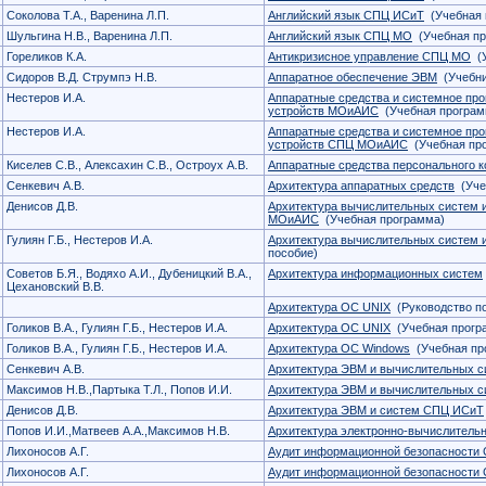
Соколова Т.А., Варенина Л.П.
Английский язык СПЦ ИСиТ
(Учебная 
Шульгина Н.В., Варенина Л.П.
Английский язык СПЦ МО
(Учебная пр
Гореликов К.А.
Антикризисное управление СПЦ МО
(У
Сидоров В.Д. Струмпэ Н.В.
Аппаратное обеспечение ЭВМ
(Учебни
Нестеров И.А.
Аппаратные средства и системное пр
устройств МОиАИС
(Учебная програм
Нестеров И.А.
Аппаратные средства и системное пр
устройств СПЦ МОиАИС
(Учебная пр
Киселев С.В., Алексахин С.В., Остроух А.В.
Аппаратные средства персонального 
Сенкевич А.В.
Архитектура аппаратных средств
(Уче
Денисов Д.В.
Архитектура вычислительных систем 
МОиАИС
(Учебная программа)
Гулиян Г.Б., Нестеров И.А.
Архитектура вычислительных систем 
пособие)
Советов Б.Я., Водяхо А.И., Дубеницкий В.А.,
Архитектура информационных систем
Цехановский В.В.
Архитектура ОС UNIX
(Руководство по
Голиков В.А., Гулиян Г.Б., Нестеров И.А.
Архитектура ОС UNIX
(Учебная прогр
Голиков В.А., Гулиян Г.Б., Нестеров И.А.
Архитектура ОС Windows
(Учебная пр
Сенкевич А.В.
Архитектура ЭВМ и вычислительных с
Максимов Н.В.,Партыка Т.Л., Попов И.И.
Архитектура ЭВМ и вычислительных с
Денисов Д.В.
Архитектура ЭВМ и систем СПЦ ИСиТ
Попов И.И.,Матвеев А.А.,Максимов Н.В.
Архитектура электронно-вычислитель
Лихоносов А.Г.
Аудит информационной безопасности
Лихоносов А.Г.
Аудит информационной безопасности