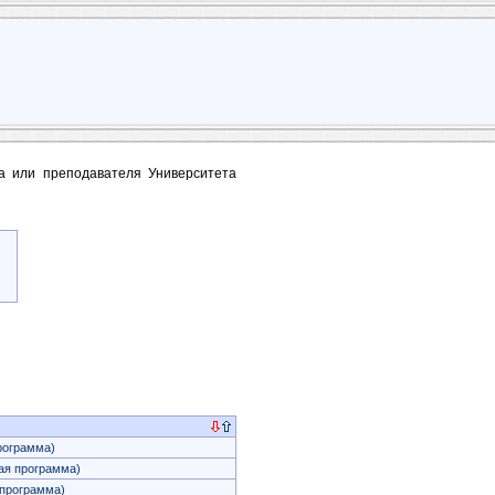
та или преподавателя Университета
рограмма)
я программа)
программа)