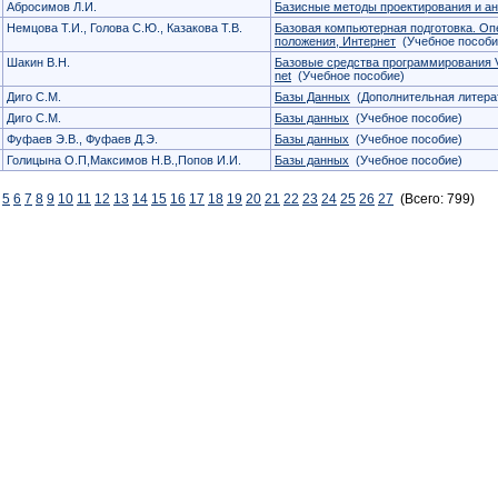
Абросимов Л.И.
Базисные методы проектирования и а
Немцова Т.И., Голова С.Ю., Казакова Т.В.
Базовая компьютерная подготовка. О
положения, Интернет
(Учебное пособи
Шакин В.Н.
Базовые средства программирования Visu
net
(Учебное пособие)
Диго С.М.
Базы Данных
(Дополнительная литера
Диго С.М.
Базы данных
(Учебное пособие)
Фуфаев Э.В., Фуфаев Д.Э.
Базы данных
(Учебное пособие)
Голицына О.П,Максимов Н.В.,Попов И.И.
Базы данных
(Учебное пособие)
5
6
7
8
9
10
11
12
13
14
15
16
17
18
19
20
21
22
23
24
25
26
27
(Всего: 799)