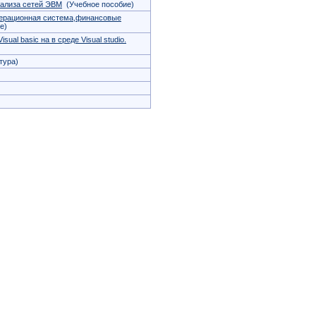
нализа сетей ЭВМ
(Учебное пособие)
перационная система,финансовые
е)
al basic на в среде Visual studio.
тура)