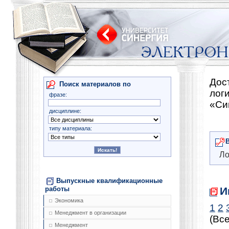
Дос
Поиск материалов по
лог
фразе:
«Си
дисциплине:
типу материала:
Ло
Выпускные квалификационные
И
работы
Экономика
1
2
Менеджмент в организации
(Все
Менеджмент