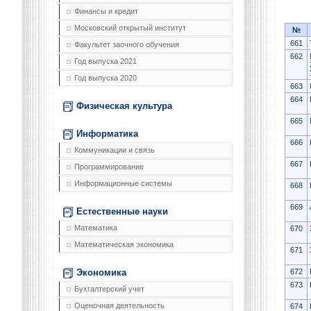
Финансы и кредит
Московский открытый институт
№
661
Факультет заочного обучения
662
Год выпуска 2021
Год выпуска 2020
663
664
Физическая культура
665
Информатика
666
Коммуникации и связь
667
Программирование
Информационные системы
668
669
Естественные науки
Математика
670
Математическая экономика
671
672
Экономика
673
Бухгалтерский учет
Оценочная деятельность
674