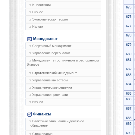
Инвестиции
675
Бизнес
676
Экономическая теория
677
Налоги
678
Менеджмент
679
Спортивный менеджмент
Управление персоналом
680
681
Менеджмент в гостиничном и ресторанном
бизнесе
682
Стратегический менеджмент
683
Управление качеством
684
Управленческие решения
685
Управление проектами
686
Бизнес
687
Финансы
688
Валютные отношения и денежное
689
обращение
690
Страхование