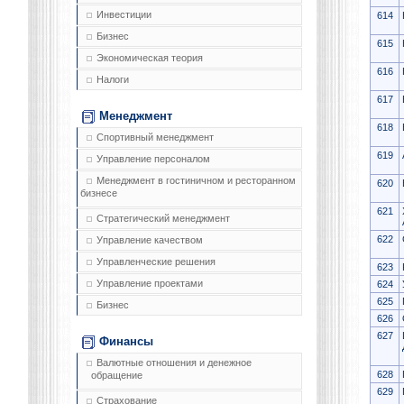
Инвестиции
614
Бизнес
615
Экономическая теория
616
Налоги
617
Менеджмент
618
Спортивный менеджмент
619
Управление персоналом
Менеджмент в гостиничном и ресторанном
620
бизнесе
621
Стратегический менеджмент
622
Управление качеством
Управленческие решения
623
Управление проектами
624
625
Бизнес
626
627
Финансы
Валютные отношения и денежное
628
обращение
629
Страхование