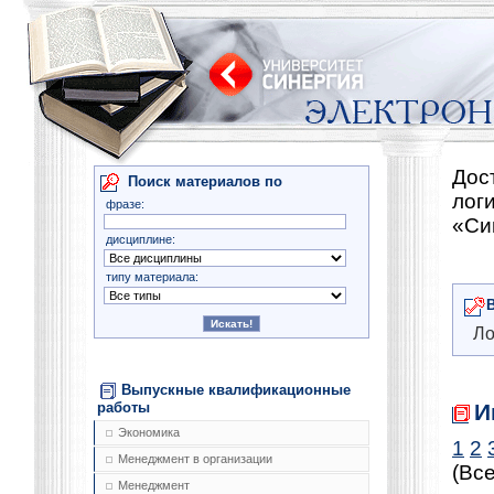
Дос
Поиск материалов по
лог
фразе:
«Си
дисциплине:
типу материала:
Ло
Выпускные квалификационные
И
работы
Экономика
1
2
Менеджмент в организации
(Все
Менеджмент