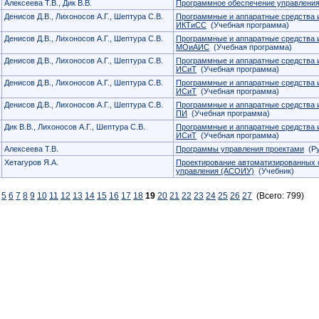
Алексеева Т.В., Дик В.В.
Программное обеспечение управления
Денисов Д.В., Лихоносов А.Г., Шептура С.В.
Программные и аппаратные средства 
ИКТиСС
(Учебная программа)
Денисов Д.В., Лихоносов А.Г., Шептура С.В.
Программные и аппаратные средства 
МОиАИС
(Учебная программа)
Денисов Д.В., Лихоносов А.Г., Шептура С.В.
Программные и аппаратные средства
ИСиТ
(Учебная программа)
Денисов Д.В., Лихоносов А.Г., Шептура С.В.
Программные и аппаратные средства 
ИСиТ
(Учебная программа)
Денисов Д.В., Лихоносов А.Г., Шептура С.В.
Программные и аппаратные средства 
ПИ
(Учебная программа)
Дик В.В., Лихоносов А.Г., Шептура С.В.
Программные и аппаратные средства
ИСиТ
(Учебная программа)
Алексеева Т.В.
Программы управления проектами
(Ру
Хетагуров Я.А.
Проектирование автоматизированных 
управления (АСОИУ)
(Учебник)
5
6
7
8
9
10
11
12
13
14
15
16
17
18
19
20
21
22
23
24
25
26
27
(Всего: 799)