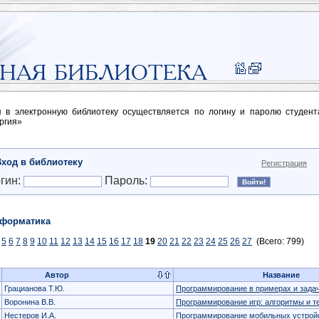
п в электронную библиотеку осуществляется по логину и паролю студен
ргия»
Вход в библиотеку
Регистрация
гин:
Пароль:
форматика
5
6
7
8
9
10
11
12
13
14
15
16
17
18
19
20
21
22
23
24
25
26
27
(Всего: 799)
Автор
Название
Грацианова Т.Ю.
Программирование в примерах и зада
Воронина В.В.
Программирование игр: алгоритмы и т
Нестеров И.А.
Программирование мобильных устройс