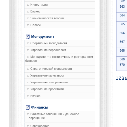
562
Инвестиции
563
Бизнес
564
Экономическая теория
565
Налоги
566
Менеджмент
567
Спортивный менеджмент
Управление персоналом
568
Менеджмент в гостиничном и ресторанном
569
бизнесе
570
Стратегический менеджмент
Управление качеством
1
2
3
4
Управленческие решения
Управление проектами
Бизнес
Финансы
Валютные отношения и денежное
обращение
Страхование