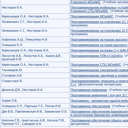
Framework МОиАИС
(Учебная програ
Нестеров И.А.
Программирование мобильных устройс
Framework СПЦ МОиАИС
(Учебная пр
Кирюханцев О.А., Нестеров И.А.
Программирование МОиАИС
(Учебная
Литвинович С.Г., Нестеров И.А.
Программирование на платформе 1С:
программа)
Литвинович С.Г., Нестеров И.А.
Программирование на платформе 1С
программа)
Хафизова А.Ш., Пиккулева Н.И.
Программирование на языках высоког
Голицына О.Л.
Программирование на языке высокого
Кирюханцев О.А., Нестеров И.А.
Программирование на языке С++ БА
Лоскутов А.Б., Лоскутов А.А., Зырин Д.В.,
Программирование ПЛК в CoDeSys
(Уч
Шумский Н.В.
Кирюханцев О.А., Нестеров И.А.
Программирование СПЦ МОиАИС
(Уч
Тихомиров Ю.
Программирование трехмерной графи
Столяров А.В.
Программирование: введение в профес
Страуструп Б.
Программирование: принципы и практи
С++
(Дополнительная литература)
Денисов Д.В., Нестеров И.А.
Программная инженерия
(Учебная пр
Программная инженерия / под ред. Б.Г
Хорев П.Б.
Программно - аппаратная защита инф
Голицына О.Л., Партыка Т.Л., Попов И.И.
Программное обеспечение
(Учебное п
Дик В.В., Павлековская И.В., Заманская О.Б.
Программное обеспечение Банковского
и эксплуатации банковских информац
Алехина Г.В., Анастасьин А.В., Носков П.В.,
Программное обеспечение общего наз
Пронкин П.Г., Самарин А.А.
дисциплины)