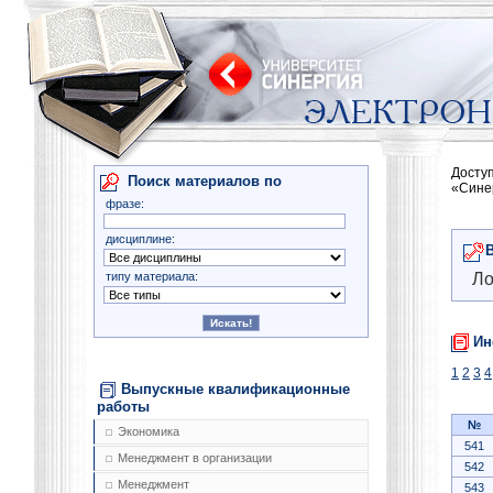
Досту
Поиск материалов по
«Сине
фразе:
дисциплине:
типу материала:
Ло
Ин
1
2
3
4
Выпускные квалификационные
работы
№
Экономика
541
Менеджмент в организации
542
Менеджмент
543