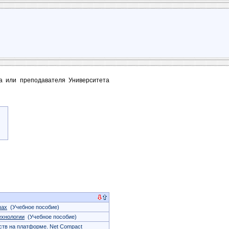
та или преподавателя Университета
чах
(Учебное пособие)
ехнологии
(Учебное пособие)
тв на платформе. Net Compact