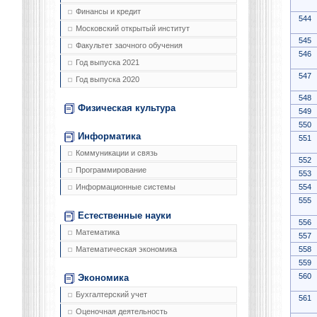
Финансы и кредит
544
Московский открытый институт
545
Факультет заочного обучения
546
Год выпуска 2021
547
Год выпуска 2020
548
Физическая культура
549
550
Информатика
551
Коммуникации и связь
552
Программирование
553
554
Информационные системы
555
Естественные науки
556
Математика
557
558
Математическая экономика
559
560
Экономика
Бухгалтерский учет
561
Оценочная деятельность