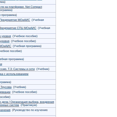
мма)
тв на платформе. Net Compact
ограмма)
 программа)
 Предприятие МОиАИС
(Учебная
:Предприятие СПЦ МОиАИС
(Учебная
о уровня
(Учебное пособие)
 уровня
(Учебное пособие)
К МОиАИС
(Учебная программа)
ебное пособие)
ебная программа)
ки
сию. Т.3: Системы и сети
(Учебник)
ка с использованием
ограмма)
. Трусова
(Учебник)
ормации
(Учебное пособие)
особие)
 дела / Организация выбора, внедрения
ионных систем
(Практикум)
начения
(Руководство по изучению