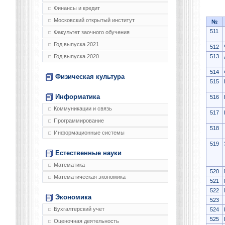
Финансы и кредит
Московский открытый институт
№
511
Факультет заочного обучения
Год выпуска 2021
512
513
Год выпуска 2020
514
Физическая культура
515
Информатика
516
Коммуникации и связь
517
Программирование
518
Информационные системы
519
Естественные науки
Математика
520
Математическая экономика
521
522
Экономика
523
Бухгалтерский учет
524
525
Оценочная деятельность