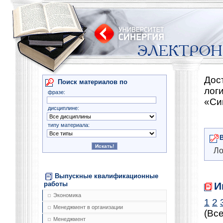
Дос
Поиск материалов по
лог
фразе:
«Си
дисциплине:
типу материала:
Ло
Выпускные квалификационные
И
работы
Экономика
1
2
Менеджмент в организации
(Все
Менеджмент