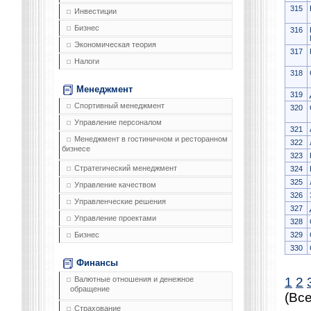
315
Инвестиции
Бизнес
316
Экономическая теория
317
Налоги
318
Менеджмент
319
Спортивный менеджмент
320
Управление персоналом
321
Менеджмент в гостиничном и ресторанном
322
бизнесе
323
Стратегический менеджмент
324
325
Управление качеством
326
Управленческие решения
327
Управление проектами
328
329
Бизнес
330
Финансы
1
2
Валютные отношения и денежное
обращение
(Все
Страхование