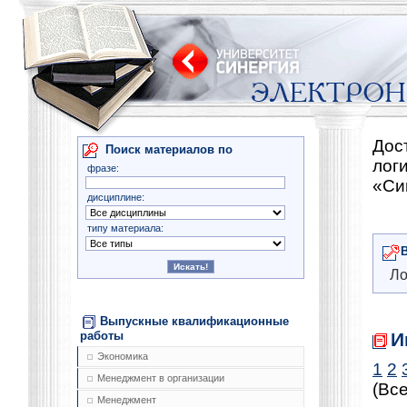
Дос
Поиск материалов по
лог
фразе:
«Си
дисциплине:
типу материала:
Ло
Выпускные квалификационные
И
работы
Экономика
1
2
Менеджмент в организации
(Все
Менеджмент