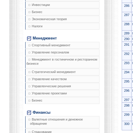
Инвестиции
286
Бизнес
287
Экономическая теория
288
Налоги
289
Менеджмент
290
291
Спортивный менеджмент
Управление персоналом
292
Менеджмент в гостиничном и ресторанном
293
бизнесе
Стратегический менеджмент
294
Управление качеством
295
Управленческие решения
296
Управление проектами
297
Бизнес
298
Финансы
299
Валютные отношения и денежное
обращение
300
Страхование