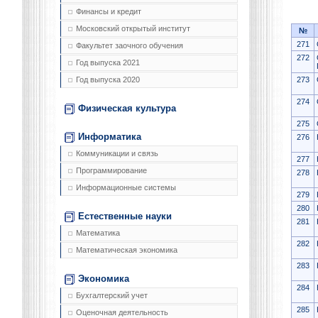
Финансы и кредит
Московский открытый институт
№
271
Факультет заочного обучения
272
Год выпуска 2021
273
Год выпуска 2020
274
Физическая культура
275
Информатика
276
Коммуникации и связь
277
Программирование
278
Информационные системы
279
280
Естественные науки
281
Математика
282
Математическая экономика
283
Экономика
284
Бухгалтерский учет
285
Оценочная деятельность