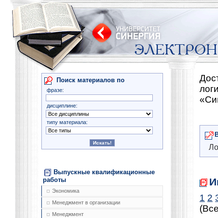
Дос
Поиск материалов по
лог
фразе:
«Си
дисциплине:
типу материала:
Ло
Выпускные квалификационные
И
работы
Экономика
1
2
Менеджмент в организации
(Все
Менеджмент