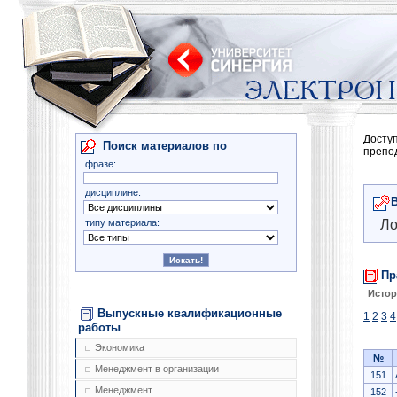
Досту
Поиск материалов по
препо
фразе:
дисциплине:
типу материала:
Ло
Пр
Истор
Выпускные квалификационные
1
2
3
4
работы
Экономика
№
Менеджмент в организации
151
Менеджмент
152