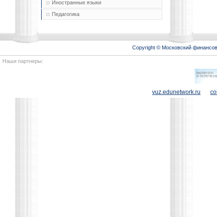
Иностранные языки
Педагогика
Copyright © Московский финансо
Наши партнеры:
vuz.edunetwork.ru
co