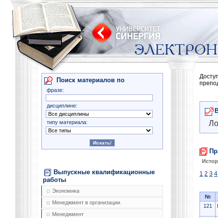
Досту
Поиск материалов по
препо
фразе:
дисциплине:
типу материала:
Ло
Пр
Истор
Выпускные квалификационные
1
2
3
4
работы
Экономика
№
Менеджмент в организации
121
Менеджмент