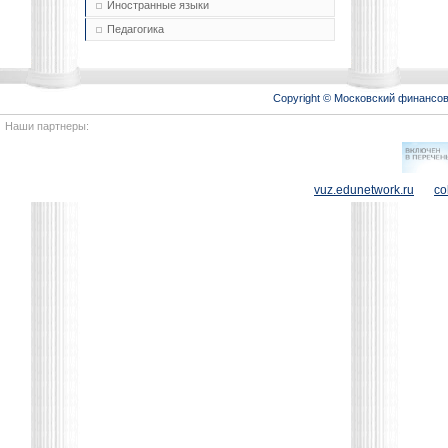
Иностранные языки
Педагогика
Copyright © Московский финансо
Наши партнеры:
vuz.edunetwork.ru
co