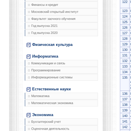
122
Финансы и кредит
123
Московский открытый институт
124
Факультет заочного обучения
125
Год выпуска 2021
126
Год выпуска 2020
127
128
129
Физическая культура
130
131
Информатика
132
Коммуникации и связь
133
Программирование
134
Информационные системы
135
Естественные науки
136
Математика
137
Математическая экономика
138
139
Экономика
140
141
Бухгалтерский учет
142
Оценочная деятельность