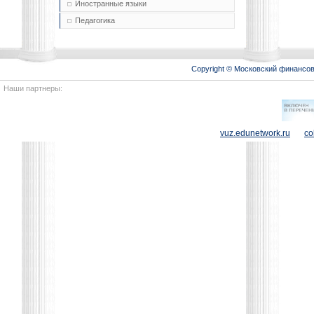
Иностранные языки
Педагогика
Copyright © Московский финансо
Наши партнеры:
vuz.edunetwork.ru
co