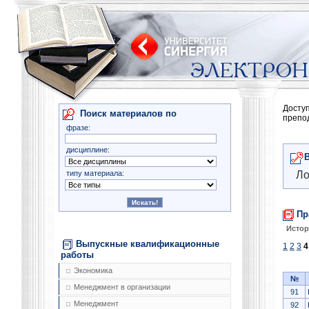
Досту
Поиск материалов по
препо
фразе:
дисциплине:
типу материала:
Ло
Пр
Истор
Выпускные квалификационные
1
2
3
4
работы
Экономика
№
Менеджмент в организации
91
Менеджмент
92