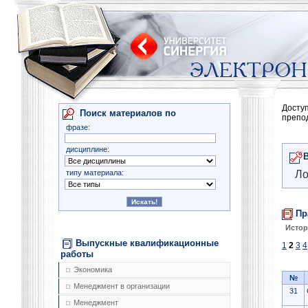
Досту
Поиск материалов по
препо
фразе:
дисциплине:
типу материала:
Ло
Пр
Истор
Выпускные квалификационные
1
2
3
4
работы
Экономика
№
Менеджмент в организации
31
Менеджмент