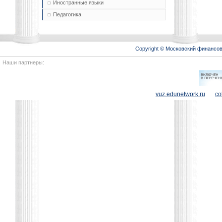
Иностранные языки
Педагогика
Copyright © Московский финансо
Наши партнеры:
vuz.edunetwork.ru
co