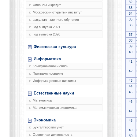
32
Финансы и кредит
33
Московский открытый институт
34
35
Факультет заочного обучения
36
Год выпуска 2021
Год выпуска 2020
37
38
39
Физическая культура
40
Информатика
41
Коммуникации и связь
42
Программирование
43
Информационные системы
44
45
Естественные науки
Математика
46
Математическая экономика
47
Экономика
48
Бухгалтерский учет
49
Оценочная деятельность
50