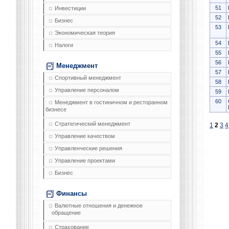
51
Инвестиции
52
Бизнес
53
Экономическая теория
54
Налоги
55
56
Менеджмент
57
Спортивный менеджмент
58
Управление персоналом
59
60
Менеджмент в гостиничном и ресторанном
бизнесе
Стратегический менеджмент
1
2
3
4
Управление качеством
Управленческие решения
Управление проектами
Бизнес
Финансы
Валютные отношения и денежное
обращение
Страхование