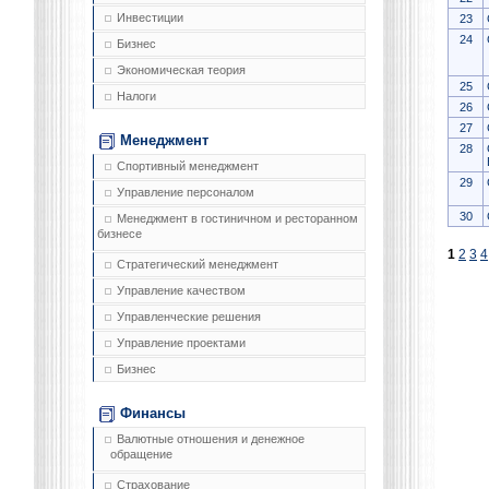
Инвестиции
23
24
Бизнес
Экономическая теория
25
Налоги
26
27
Менеджмент
28
Спортивный менеджмент
29
Управление персоналом
30
Менеджмент в гостиничном и ресторанном
бизнесе
1
2
3
4
Стратегический менеджмент
Управление качеством
Управленческие решения
Управление проектами
Бизнес
Финансы
Валютные отношения и денежное
обращение
Страхование