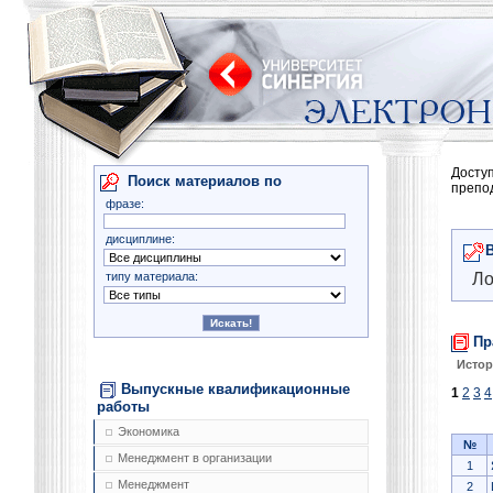
Досту
Поиск материалов по
препо
фразе:
дисциплине:
типу материала:
Ло
Пр
Истор
Выпускные квалификационные
1
2
3
4
работы
Экономика
№
Менеджмент в организации
1
Менеджмент
2