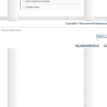
Иностранные языки
Педагогика
Copyright © Московский финансо
Наши партнеры:
vuz.edunetwork.ru
co