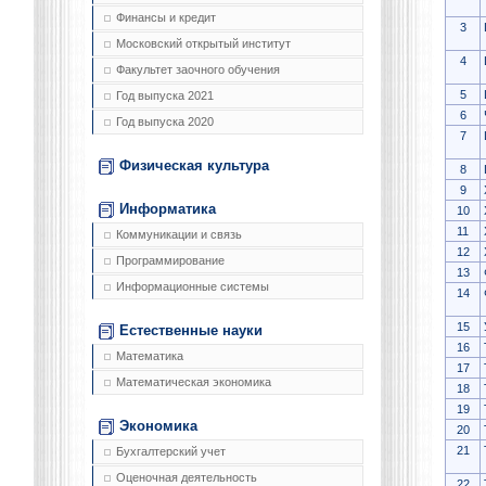
Финансы и кредит
3
Московский открытый институт
4
Факультет заочного обучения
5
Год выпуска 2021
6
Год выпуска 2020
7
Физическая культура
8
9
Информатика
10
11
Коммуникации и связь
12
Программирование
13
Информационные системы
14
15
Естественные науки
16
Математика
17
Математическая экономика
18
19
Экономика
20
21
Бухгалтерский учет
Оценочная деятельность
22