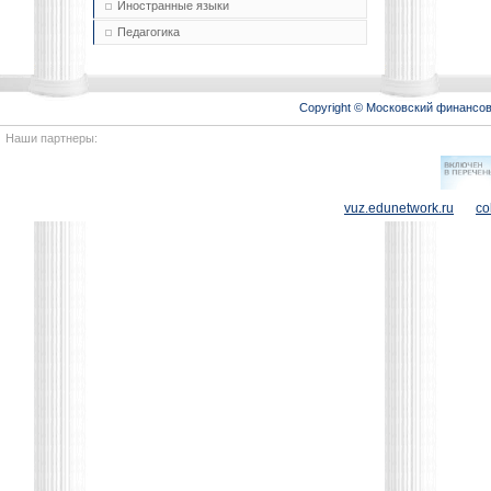
Иностранные языки
Педагогика
Copyright © Московский финансо
Наши партнеры:
vuz.edunetwork.ru
co