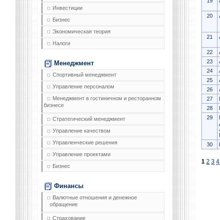
19
Инвестиции
20
Бизнес
Экономическая теория
21
Налоги
22
23
Менеджмент
24
Спортивный менеджмент
25
Управление персоналом
26
Менеджмент в гостиничном и ресторанном
27
бизнесе
28
29
Стратегический менеджмент
Управление качеством
Управленческие решения
30
Управление проектами
1
2
3
4
Бизнес
Финансы
Валютные отношения и денежное
обращение
Страхование