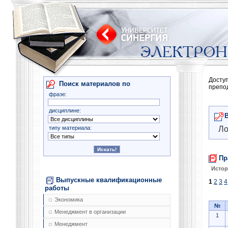
Досту
Поиск материалов по
препо
фразе:
дисциплине:
типу материала:
Ло
Пр
Истор
Выпускные квалификационные
1
2
3
4
работы
Экономика
№
Менеджмент в организации
1
Менеджмент