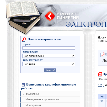
Досту
Поиск материалов по
препо
фразе:
дисциплине:
типу материала:
Ло
Пр
Соци
Выпускные квалификационные
1
2
3
4
работы
Экономика
№
Менеджмент в организации
91
Менеджмент