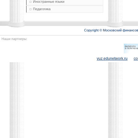
Иностранные языки
Педагогика
Copyright © Московский финансо
Наши партнеры:
vuz.edunetwork.ru
co