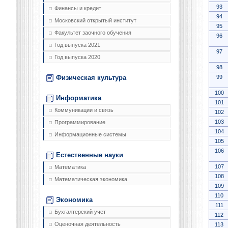
93
Финансы и кредит
94
Московский открытый институт
95
Факультет заочного обучения
96
Год выпуска 2021
97
Год выпуска 2020
98
99
Физическая культура
100
Информатика
101
Коммуникации и связь
102
103
Программирование
104
Информационные системы
105
106
Естественные науки
107
Математика
108
Математическая экономика
109
110
Экономика
111
Бухгалтерский учет
112
Оценочная деятельность
113