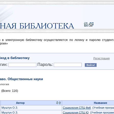
п в электронную библиотеку осуществляется по логину и паролю студен
ргия»
Вход в библиотеку
Регистрация
гин:
Пароль:
аво. Общественные науки
ология
(Всего: 116)
Автор
Название
Муштук О.З.
Социология СПЦ ФиК
(Учебная прогр
Муштук О.З.
Социология СПЦ Ю
(Учебная програм