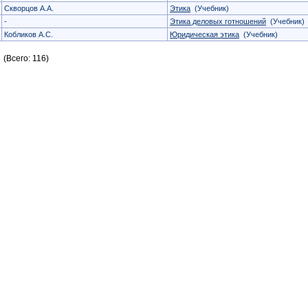
Скворцов А.А.
Этика
(Учебник)
-
Этика деловых готношений
(Учебник)
Кобликов А.С.
Юридическая этика
(Учебник)
(Всего: 116)