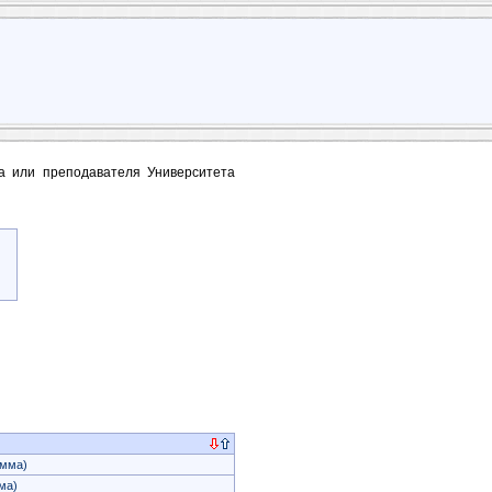
та или преподавателя Университета
амма)
ма)