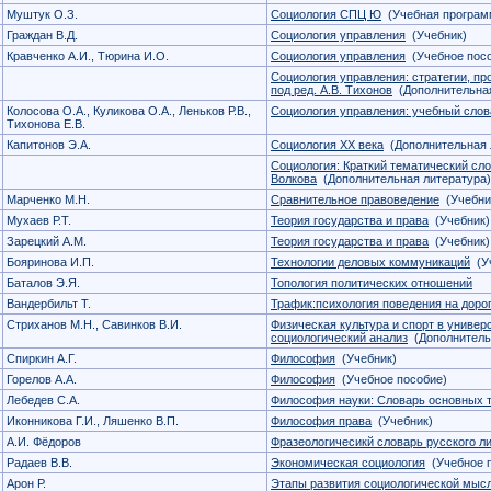
Муштук О.З.
Социология СПЦ Ю
(Учебная програм
Граждан В.Д.
Социология управления
(Учебник)
Кравченко А.И., Тюрина И.О.
Социология управления
(Учебное посо
Социология управления: стратегии, пр
под ред. А.В. Тихонов
(Дополнительная
Колосова О.А., Куликова О.А., Леньков Р.В.,
Социология управления: учебный слов
Тихонова Е.В.
Капитонов Э.А.
Социология ХХ века
(Дополнительная 
Социология: Краткий тематический слов
Волкова
(Дополнительная литература)
Марченко М.Н.
Сравнительное правоведение
(Учебни
Мухаев Р.Т.
Теория государства и права
(Учебник)
Зарецкий А.М.
Теория государства и права
(Учебник)
Бояринова И.П.
Технологии деловых коммуникаций
(Уч
Баталов Э.Я.
Топология политических отношений
Вандербильт Т.
Трафик:психология поведения на доро
Стриханов М.Н., Савинков В.И.
Физическая культура и спорт в универ
социологический анализ
(Дополнитель
Спиркин А.Г.
Философия
(Учебник)
Горелов А.А.
Философия
(Учебное пособие)
Лебедев С.А.
Философия науки: Словарь основных 
Иконникова Г.И., Ляшенко В.П.
Философия права
(Учебник)
А.И. Фёдоров
Фразеологичесикй словарь русского л
Радаев В.В.
Экономическая социология
(Учебное п
Арон Р.
Этапы развития социологической мыс