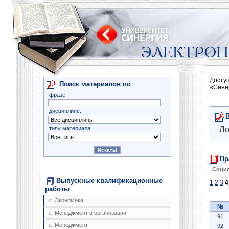
Досту
Поиск материалов по
«Сине
фразе:
дисциплине:
типу материала:
Ло
Пр
Соци
Выпускные квалификационные
1
2
3
4
работы
Экономика
№
Менеджмент в организации
91
Менеджмент
92