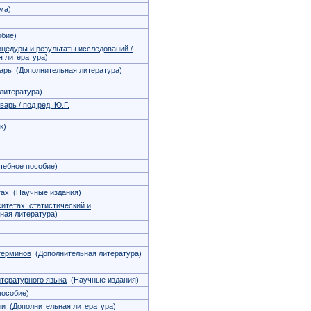
ма)
бие)
оцедуры и результаты исследований /
 литература)
арь
(Дополнительная литература)
литература)
арь / под ред. Ю.Г.
к)
ебное пособие)
гах
(Научные издания)
ситетах: статистический и
ная литература)
терминов
(Дополнительная литература)
итературного языка
(Научные издания)
особие)
ли
(Дополнительная литература)