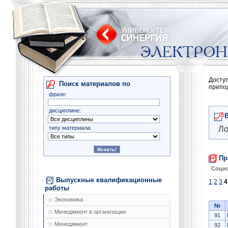
Досту
Поиск материалов по
препо
фразе:
дисциплине:
типу материала:
Ло
Пр
Соци
Выпускные квалификационные
1
2
3
4
работы
Экономика
№
Менеджмент в организации
91
Менеджмент
92