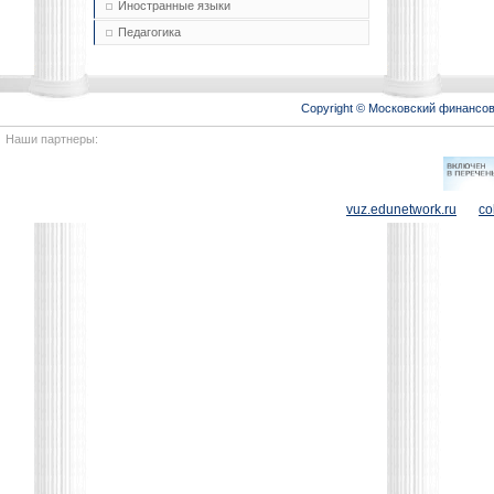
Иностранные языки
Педагогика
Copyright © Московский финансо
Наши партнеры:
vuz.edunetwork.ru
co