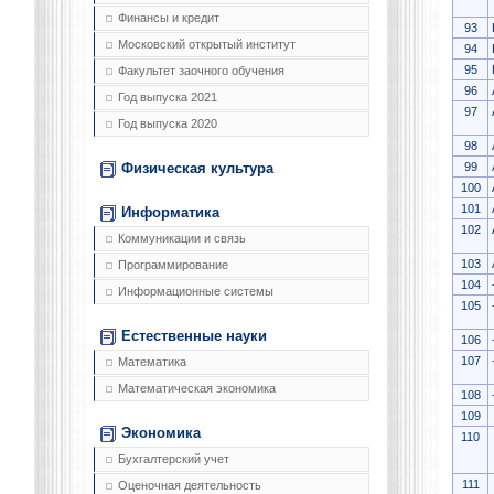
Финансы и кредит
93
Московский открытый институт
94
95
Факультет заочного обучения
96
Год выпуска 2021
97
Год выпуска 2020
98
99
Физическая культура
100
101
Информатика
102
Коммуникации и связь
103
Программирование
104
Информационные системы
105
Естественные науки
106
107
Математика
Математическая экономика
108
109
Экономика
110
Бухгалтерский учет
111
Оценочная деятельность