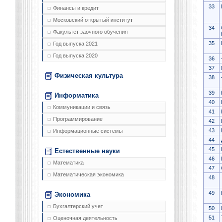
33
Финансы и кредит
Московский открытый институт
34
Факультет заочного обучения
35
Год выпуска 2021
Год выпуска 2020
36
37
Физическая культура
38
39
Информатика
40
Коммуникации и связь
41
Программирование
42
43
Информационные системы
44
45
Естественные науки
46
Математика
47
Математическая экономика
48
49
Экономика
Бухгалтерский учет
50
51
Оценочная деятельность