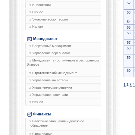
52
Инвестиции
Бизнес
53
Экономическая теория
54
Налоги
55
56
Менеджмент
57
Спортивный менеджмент
58
Управление персоналом
59
Менеджмент в гостиничном и ресторанном
бизнесе
60
Стратегический менеджмент
Управление качеством
1
2
3
4
Управленческие решения
Управление проектами
Бизнес
Финансы
Валютные отношения и денежное
обращение
Страхование