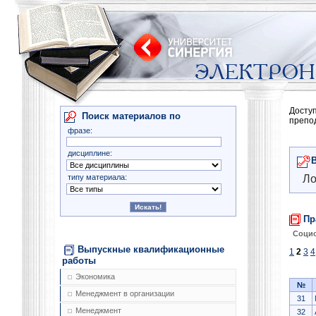
Досту
Поиск материалов по
препо
фразе:
дисциплине:
типу материала:
Ло
Пр
Соци
Выпускные квалификационные
1
2
3
4
работы
Экономика
№
Менеджмент в организации
31
Менеджмент
32