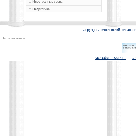
Иностранные языки
Педагогика
Copyright © Московский финансо
Наши партнеры:
vuz.edunetwork.ru
co