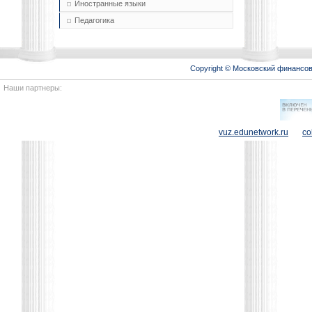
Иностранные языки
Педагогика
Copyright © Московский финансо
Наши партнеры:
vuz.edunetwork.ru
co