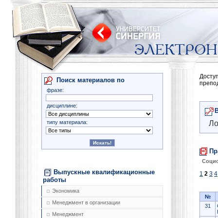
Досту
Поиск материалов по
препо
фразе:
дисциплине:
типу материала:
Ло
Пр
Соци
Выпускные квалификационные
1
2
3
4
работы
Экономика
№
Менеджмент в организации
31
Менеджмент