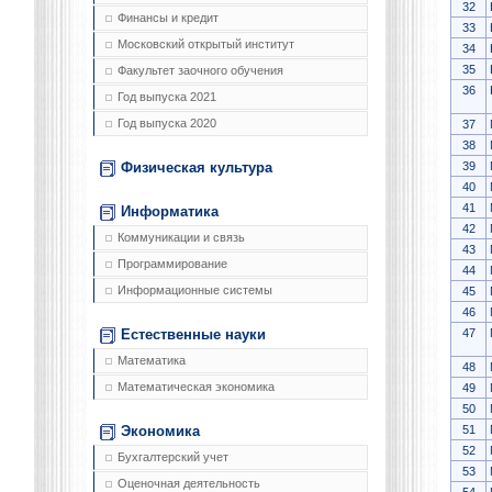
32
Финансы и кредит
33
Московский открытый институт
34
35
Факультет заочного обучения
36
Год выпуска 2021
Год выпуска 2020
37
38
39
Физическая культура
40
41
Информатика
42
Коммуникации и связь
43
Программирование
44
Информационные системы
45
46
47
Естественные науки
Математика
48
Математическая экономика
49
50
51
Экономика
52
Бухгалтерский учет
53
Оценочная деятельность