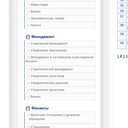
54
Инвестиции
55
56
Бизнес
57
Экономическая теория
58
Налоги
59
Менеджмент
60
Спортивный менеджмент
Управление персоналом
1
2
3
4
Менеджмент в гостиничном и ресторанном
бизнесе
Стратегический менеджмент
Управление качеством
Управленческие решения
Управление проектами
Бизнес
Финансы
Валютные отношения и денежное
обращение
Страхование